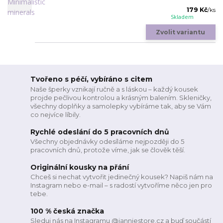
179 Kč
/
ks
Skladem
Zvolit variantu
Tvořeno s péčí, vybíráno s citem
Naše šperky vznikají ručně a s láskou – každý kousek
projde pečlivou kontrolou a krásným balením. Skleničky,
všechny doplňky a samolepky vybíráme tak, aby se Vám
co nejvíce líbily.
Rychlé odeslání do 5 pracovních dnů
Všechny objednávky odesíláme nejpozději do 5
pracovních dnů, protože víme, jak se člověk těší.
Originální kousky na přání
Chceš si nechat vytvořit jedinečný kousek? Napiš nám na
Instagram nebo e-mail – s radostí vytvoříme něco jen pro
tebe.
100 % česká značka
Sleduj nás na Instagramu @janniestore.cz a buď součástí