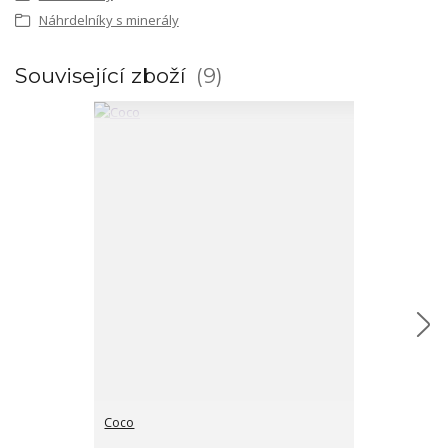
Náhrdelníky s minerály
Související zboží
9
Coco
Hamsa hand p
cena od