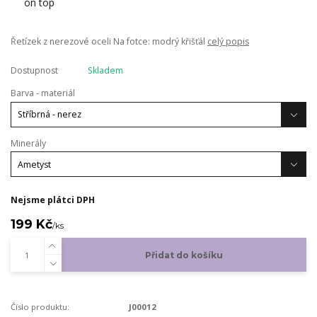
Řetízek z nerezové oceli Na fotce: modrý křišťál
celý popis
Dostupnost
Skladem
Barva - materiál
Minerály
Nejsme plátci DPH
199 Kč
/
ks
Přidat do košíku
Číslo produktu:
J00012