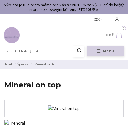
☀️🌺Léto je tu a proto máme pro Vás slevu 10 % na VŠE! Platí do konce
srpna se slevovým kódem: LETO10! 🍍☀️
CZK
0
0 Kč
Menu
Úvod
Šperky
Mineral on top
Mineral on top