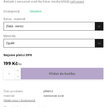
Řetízek z nerezové oceli Na fotce: modrý křišťál
celý popis
Dostupnost
Skladem
Barva - materiál
Minerály
Nejsme plátci DPH
199 Kč
/
ks
Přidat do košíku
Číslo produktu:
J00012
materiál:
nerezová ocel
Hlídat cenu / dostupnost