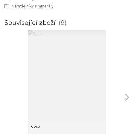
Náhrdelníky s minerály
Související zboží
9
Coco
Hamsa hand p
cena od