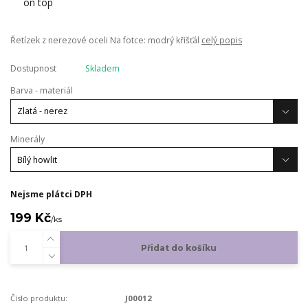
Řetízek z nerezové oceli Na fotce: modrý křišťál
celý popis
Dostupnost
Skladem
Barva - materiál
Minerály
Nejsme plátci DPH
199 Kč
/
ks
Přidat do košíku
Číslo produktu:
J00012