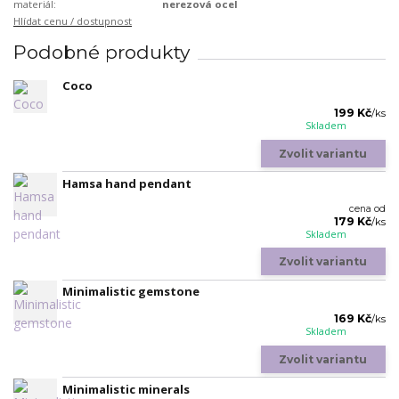
materiál:
nerezová ocel
Hlídat cenu / dostupnost
Podobné produkty
Coco
199 Kč
/
ks
Skladem
Zvolit variantu
Hamsa hand pendant
cena od
179 Kč
/
ks
Skladem
Zvolit variantu
Minimalistic gemstone
169 Kč
/
ks
Skladem
Zvolit variantu
Minimalistic minerals