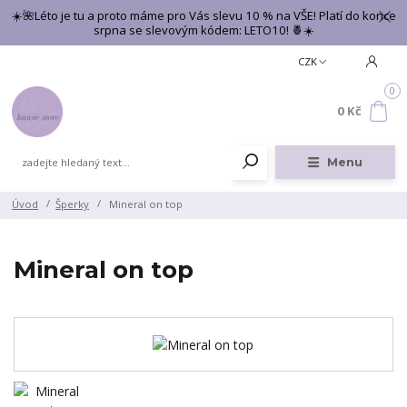
☀️🌺Léto je tu a proto máme pro Vás slevu 10 % na VŠE! Platí do konce
srpna se slevovým kódem: LETO10! 🍍☀️
CZK
0
0 Kč
Menu
Úvod
Šperky
Mineral on top
Mineral on top