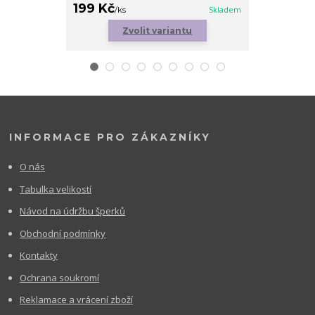
199 Kč
179 Kč
/
ks
Skladem
/
ks
Zvolit variantu
Zv
INFORMACE PRO ZÁKAZNÍKY
O nás
Tabulka velikostí
Návod na údržbu šperků
Obchodní podmínky
Kontakty
Ochrana soukromí
Reklamace a vrácení zboží