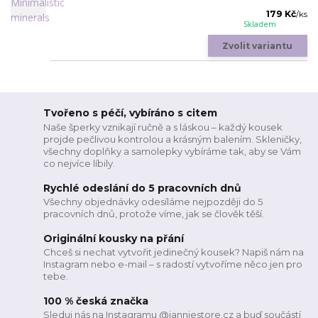
179 Kč
/
ks
Skladem
Zvolit variantu
Tvořeno s péčí, vybíráno s citem
Naše šperky vznikají ručně a s láskou – každý kousek
projde pečlivou kontrolou a krásným balením. Skleničky,
všechny doplňky a samolepky vybíráme tak, aby se Vám
co nejvíce líbily.
Rychlé odeslání do 5 pracovních dnů
Všechny objednávky odesíláme nejpozději do 5
pracovních dnů, protože víme, jak se člověk těší.
Originální kousky na přání
Chceš si nechat vytvořit jedinečný kousek? Napiš nám na
Instagram nebo e-mail – s radostí vytvoříme něco jen pro
tebe.
100 % česká značka
Sleduj nás na Instagramu @janniestore.cz a buď součástí