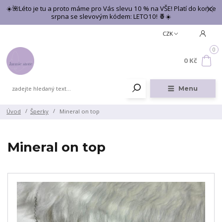
☀️🌺Léto je tu a proto máme pro Vás slevu 10 % na VŠE! Platí do konce
srpna se slevovým kódem: LETO10! 🍍☀️
CZK
0
0 Kč
Menu
Úvod
Šperky
Mineral on top
Mineral on top