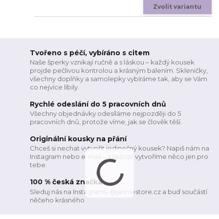
Zvolit variantu
Tvořeno s péčí, vybíráno s citem
Naše šperky vznikají ručně a s láskou – každý kousek
projde pečlivou kontrolou a krásným balením. Skleničky,
všechny doplňky a samolepky vybíráme tak, aby se Vám
co nejvíce líbily.
Rychlé odeslání do 5 pracovních dnů
Všechny objednávky odesíláme nejpozději do 5
pracovních dnů, protože víme, jak se člověk těší.
Originální kousky na přání
Chceš si nechat vytvořit jedinečný kousek? Napiš nám na
Instagram nebo e-mail – s radostí vytvoříme něco jen pro
tebe.
100 % česká značka
Sleduj nás na Instagramu @janniestore.cz a buď součástí
něčeho krásného