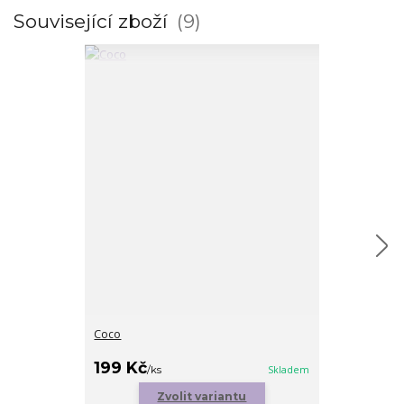
Související zboží
9
Coco
Hamsa hand p
cena od
199 Kč
179 Kč
/
ks
Skladem
/
ks
Zvolit variantu
Zv