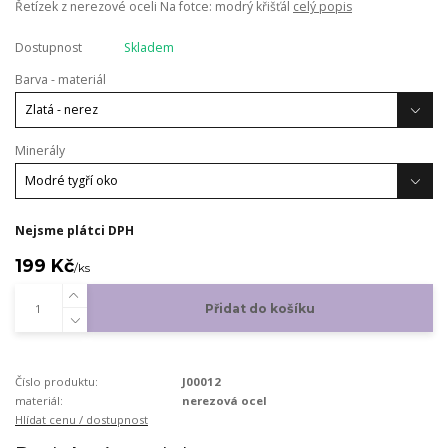
Řetízek z nerezové oceli Na fotce: modrý křišťál
celý popis
Dostupnost
Skladem
Barva - materiál
Minerály
Nejsme plátci DPH
199 Kč
/
ks
Přidat do košíku
Číslo produktu:
J00012
materiál:
nerezová ocel
Hlídat cenu / dostupnost