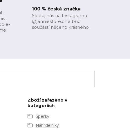
a
100 % česká značka
it
Sleduj nás na Instagramu
piš
@janniestore.cz a buď
bo e-
součástí něčeho krásného
íme
Zboží zařazeno v
kategoriích
Šperky
Náhrdelníky