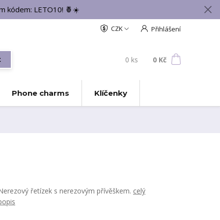
vým kódem: LETO10! 🍍☀️
CZK
Přihlášení
0
ks
za
0 Kč
t
Phone charms
Klíčenky
Nerezový řetízek s nerezovým přívěškem.
celý
popis