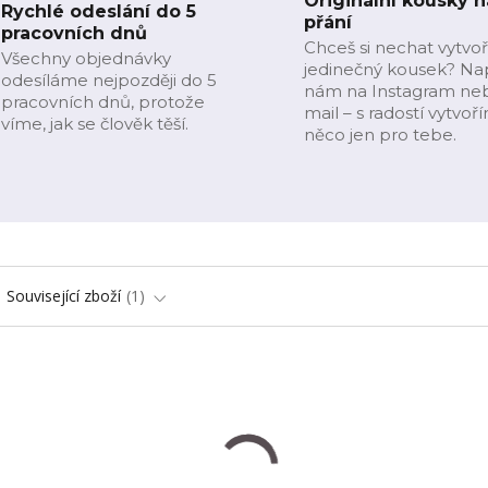
Originální kousky n
Rychlé odeslání do 5
přání
pracovních dnů
Chceš si nechat vytvoř
Všechny objednávky
jedinečný kousek? Na
odesíláme nejpozději do 5
nám na Instagram ne
pracovních dnů, protože
mail – s radostí vytvoř
víme, jak se člověk těší.
něco jen pro tebe.
Související zboží
1