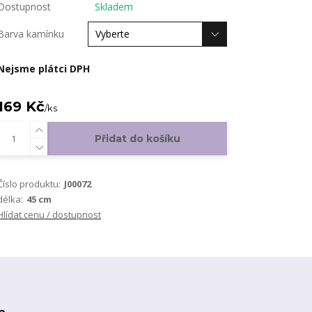
Dostupnost
Skladem
Barva kamínku
Nejsme plátci DPH
169 Kč
/
ks
Přidat do košíku
Číslo produktu:
J00072
délka:
45 cm
Hlídat cenu / dostupnost