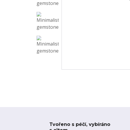
Tvořeno s péčí, vybíráno