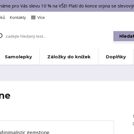
 máme pro Vás slevu 10 % na VŠE! Platí do konce srpna se slevo
bků
Kontakty
Více
Hleda
Samolepky
Záložky do knížek
Doplňky
one