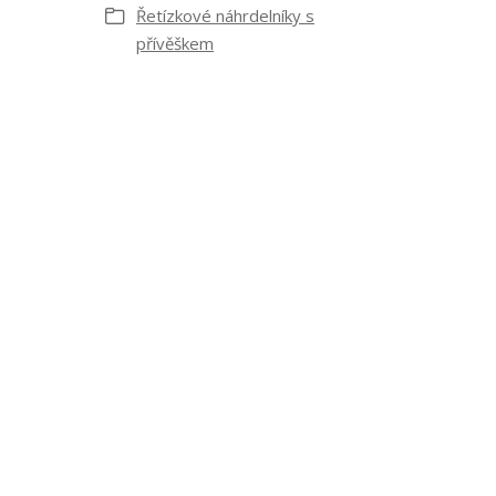
Řetízkové náhrdelníky s
přívěškem