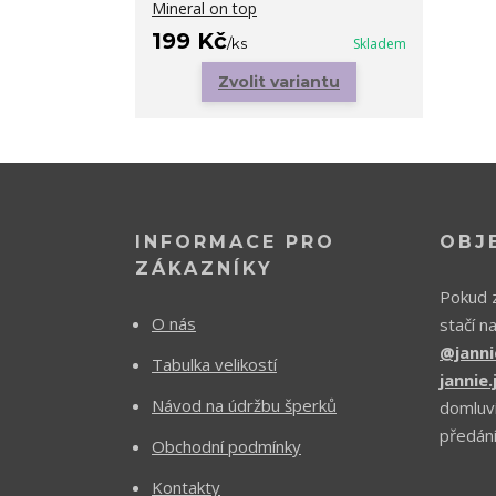
Mineral on top
199 Kč
/
ks
Skladem
Zvolit variantu
INFORMACE PRO
OBJ
ZÁKAZNÍKY
Pokud z
O nás
stačí n
@janni
Tabulka velikostí
jannie
Návod na údržbu šperků
domluv
předání
Obchodní podmínky
Kontakty