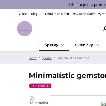
☀️🌺Léto je tu a proto
O nás
Blog
Tabulka velikostí
Návod na údržbu výro
Šperky
Skleničky
Úvod
Šperky
Minimalistic gemstone
Minimalistic gemst
TOP produkt