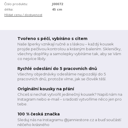
Číslo produktu:
J00072
délka:
45 cm
Hlídat cenu / dostupnost
Tvořeno s péčí, vybíráno s citem
Naše šperky vznikají ručně a s láskou – každý kousek
projde pečlivou kontrolou a krásným balením. Skleničky,
všechny doplňky a samolepky vybíráme tak, aby se Vám
co nejvíce líbily.
Rychlé odeslání do 5 pracovních dnů
Všechny objednávky odesíláme nejpozději do 5
pracovních dnů, protože víme, jak se člověk těší.
Originální kousky na přání
Chceš si nechat vytvořit jedinečný kousek? Napiš nám na
Instagram nebo e-mail – s radostí vytvoříme něco jen pro
tebe.
100 % česká značka
Sleduj nás na Instagramu @janniestore.cz a buď součástí
něčeho krásného