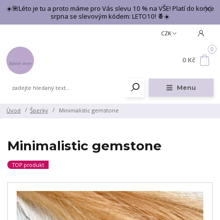
☀️🌺Léto je tu a proto máme pro Vás slevu 10 % na VŠE! Platí do konce
srpna se slevovým kódem: LETO10! 🍍☀️
CZK
0
0 Kč
Menu
Úvod
Šperky
Minimalistic gemstone
Minimalistic gemstone
TOP produkt