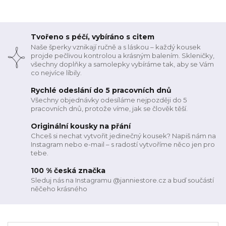
Tvořeno s péčí, vybíráno s citem
Naše šperky vznikají ručně a s láskou – každý kousek
projde pečlivou kontrolou a krásným balením. Skleničky,
všechny doplňky a samolepky vybíráme tak, aby se Vám
co nejvíce líbily.
Rychlé odeslání do 5 pracovních dnů
Všechny objednávky odesíláme nejpozději do 5
pracovních dnů, protože víme, jak se člověk těší.
Originální kousky na přání
Chceš si nechat vytvořit jedinečný kousek? Napiš nám na
Instagram nebo e-mail – s radostí vytvoříme něco jen pro
tebe.
100 % česká značka
Sleduj nás na Instagramu @janniestore.cz a buď součástí
něčeho krásného