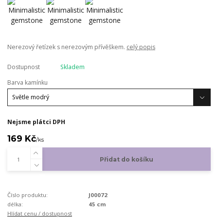
Nerezový řetízek s nerezovým přívěškem.
celý popis
Dostupnost
Skladem
Barva kamínku
Nejsme plátci DPH
169 Kč
/
ks
Přidat do košíku
Číslo produktu:
J00072
délka:
45 cm
Hlídat cenu / dostupnost