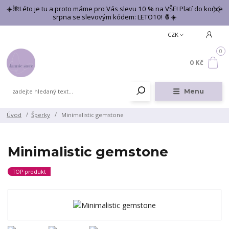
☀️🌺Léto je tu a proto máme pro Vás slevu 10 % na VŠE! Platí do konce
srpna se slevovým kódem: LETO10! 🍍☀️
CZK
0
0 Kč
Menu
Úvod
Šperky
Minimalistic gemstone
Minimalistic gemstone
TOP produkt