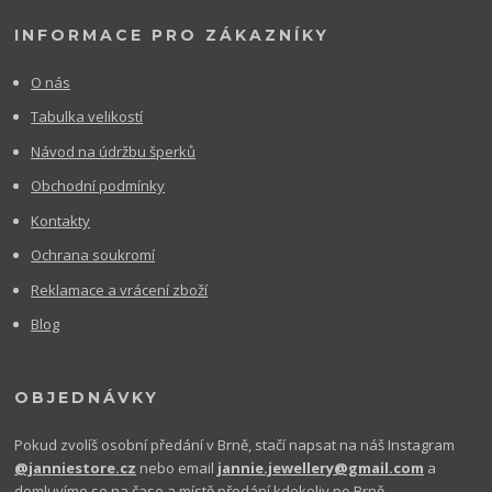
INFORMACE PRO ZÁKAZNÍKY
O nás
Tabulka velikostí
Návod na údržbu šperků
Obchodní podmínky
Kontakty
Ochrana soukromí
Reklamace a vrácení zboží
Blog
OBJEDNÁVKY
Pokud zvolíš osobní předání v Brně, stačí napsat na náš Instagram
@janniestore.cz
nebo email
jannie.jewellery@gmail.com
a
domluvíme se na čase a místě předání kdekoliv po Brně.