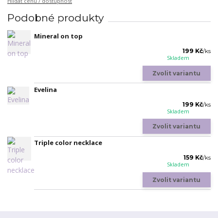
Hlídat cenu / dostupnost
Podobné produkty
Mineral on top
199 Kč
/
ks
Skladem
Zvolit variantu
Evelina
199 Kč
/
ks
Skladem
Zvolit variantu
Triple color necklace
159 Kč
/
ks
Skladem
Zvolit variantu