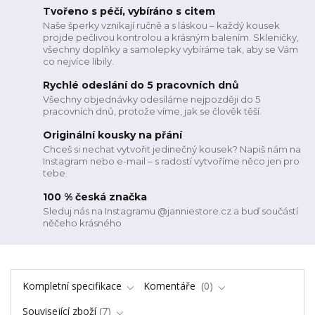
Tvořeno s péčí, vybíráno s citem
Naše šperky vznikají ručně a s láskou – každý kousek
projde pečlivou kontrolou a krásným balením. Skleničky,
všechny doplňky a samolepky vybíráme tak, aby se Vám
co nejvíce líbily.
Rychlé odeslání do 5 pracovních dnů
Všechny objednávky odesíláme nejpozději do 5
pracovních dnů, protože víme, jak se člověk těší.
Originální kousky na přání
Chceš si nechat vytvořit jedinečný kousek? Napiš nám na
Instagram nebo e-mail – s radostí vytvoříme něco jen pro
tebe.
100 % česká značka
Sleduj nás na Instagramu @janniestore.cz a buď součástí
něčeho krásného
Kompletní specifikace
Komentáře
0
Související zboží
7