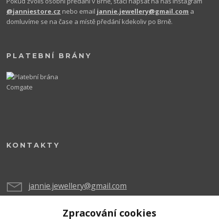
Pokud zvolíš osobní předání v Brně, stačí napsat na náš Instagram
@janniestore.cz
nebo email
jannie.jewellery@gmail.com
a
domluvíme se na čase a místě předání kdekoliv po Brně.
PLATEBNÍ BRÁNY
KONTAKTY
jannie.jewellery@gmail.com
Zpracování cookies