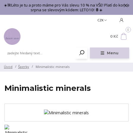
☀️🌺Léto je tu a proto máme pro Vás slevu 10 % na VŠE! Platí do konce
srpna se slevovým kódem: LETO10! 🍍☀️
CZK
0
0 Kč
Menu
Úvod
Šperky
Minimalistic minerals
Minimalistic minerals