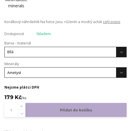
Korálkový náhrdelník Na fotce jsou: růženín a modrý achát
celý popis
Dostupnost
Skladem
Barva - materiál
Minerály
Nejsme plátci DPH
179 Kč
/
ks
Přidat do košíku