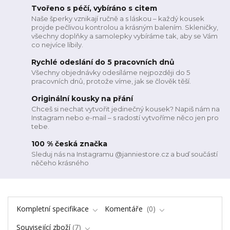
Tvořeno s péčí, vybíráno s citem
Naše šperky vznikají ručně a s láskou – každý kousek
projde pečlivou kontrolou a krásným balením. Skleničky,
všechny doplňky a samolepky vybíráme tak, aby se Vám
co nejvíce líbily.
Rychlé odeslání do 5 pracovních dnů
Všechny objednávky odesíláme nejpozději do 5
pracovních dnů, protože víme, jak se člověk těší.
Originální kousky na přání
Chceš si nechat vytvořit jedinečný kousek? Napiš nám na
Instagram nebo e-mail – s radostí vytvoříme něco jen pro
tebe.
100 % česká značka
Sleduj nás na Instagramu @janniestore.cz a buď součástí
něčeho krásného
Kompletní specifikace
Komentáře
0
Související zboží
7