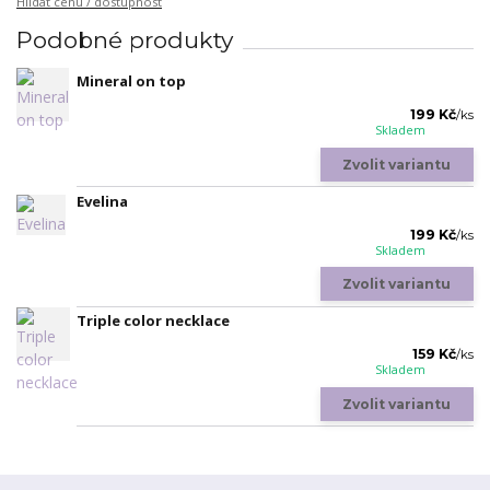
Hlídat cenu / dostupnost
Podobné produkty
Mineral on top
199 Kč
/
ks
Skladem
Zvolit variantu
Evelina
199 Kč
/
ks
Skladem
Zvolit variantu
Triple color necklace
159 Kč
/
ks
Skladem
Zvolit variantu