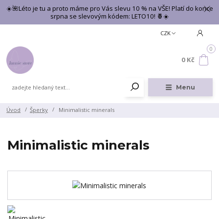
☀️🌺Léto je tu a proto máme pro Vás slevu 10 % na VŠE! Platí do konce
srpna se slevovým kódem: LETO10! 🍍☀️
CZK
0
0 Kč
Menu
Úvod
Šperky
Minimalistic minerals
Minimalistic minerals