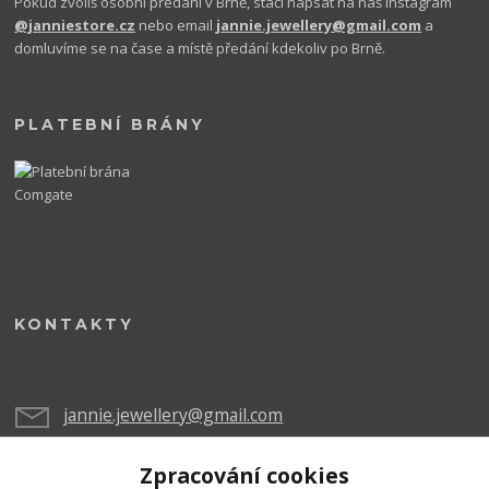
Pokud zvolíš osobní předání v Brně, stačí napsat na náš Instagram
@janniestore.cz
nebo email
jannie.jewellery@gmail.com
a
domluvíme se na čase a místě předání kdekoliv po Brně.
PLATEBNÍ BRÁNY
KONTAKTY
jannie.jewellery@gmail.com
Zpracování cookies