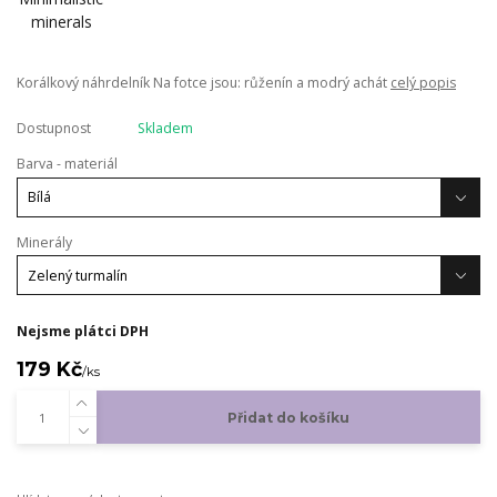
Korálkový náhrdelník Na fotce jsou: růženín a modrý achát
celý popis
Dostupnost
Skladem
Barva - materiál
Minerály
Nejsme plátci DPH
179 Kč
/
ks
Přidat do košíku