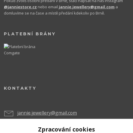
Pokud zvolíš osobní předání v Brně, stačí napsat na náš Instagram
@janniestore.cz
nebo email
jannie.jewellery@gmail.com
a
domluvíme se na čase a místě předání kdekoliv po Brně.
PLATEBNÍ BRÁNY
KONTAKTY
jannie.jewellery@gmail.com
Zpracování cookies