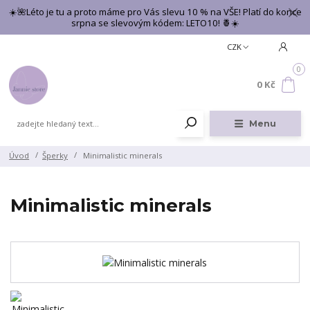
☀️🌺Léto je tu a proto máme pro Vás slevu 10 % na VŠE! Platí do konce
srpna se slevovým kódem: LETO10! 🍍☀️
CZK
0
0 Kč
Menu
Úvod
Šperky
Minimalistic minerals
Minimalistic minerals