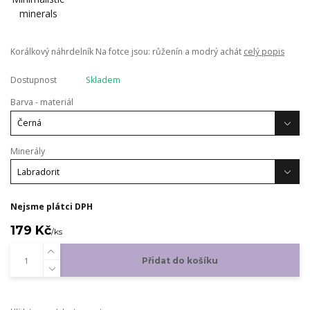
Korálkový náhrdelník Na fotce jsou: růženín a modrý achát
celý popis
Dostupnost
Skladem
Barva - materiál
Minerály
Nejsme plátci DPH
179 Kč
/
ks
Přidat do košíku