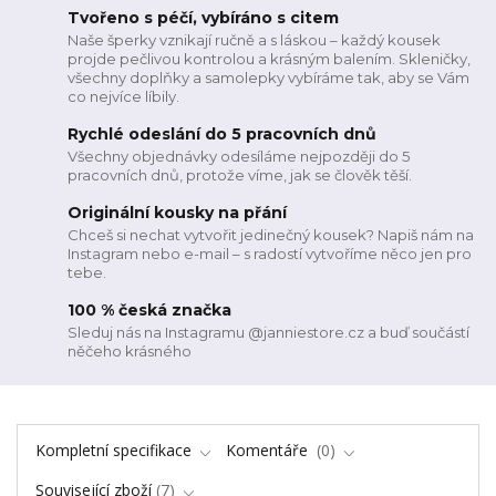
Tvořeno s péčí, vybíráno s citem
Naše šperky vznikají ručně a s láskou – každý kousek
projde pečlivou kontrolou a krásným balením. Skleničky,
všechny doplňky a samolepky vybíráme tak, aby se Vám
co nejvíce líbily.
Rychlé odeslání do 5 pracovních dnů
Všechny objednávky odesíláme nejpozději do 5
pracovních dnů, protože víme, jak se člověk těší.
Originální kousky na přání
Chceš si nechat vytvořit jedinečný kousek? Napiš nám na
Instagram nebo e-mail – s radostí vytvoříme něco jen pro
tebe.
100 % česká značka
Sleduj nás na Instagramu @janniestore.cz a buď součástí
něčeho krásného
Kompletní specifikace
Komentáře
0
Související zboží
7