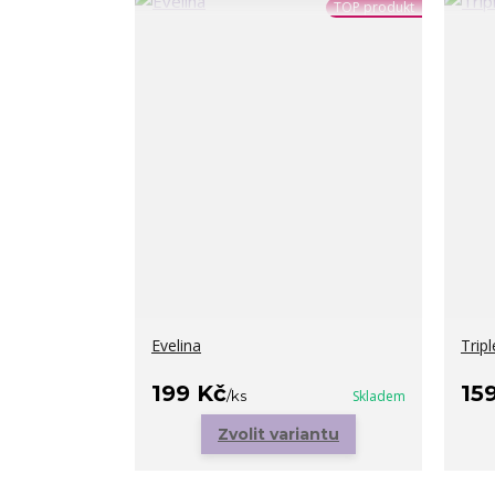
TOP produkt
Evelina
Trip
199 Kč
15
/
ks
Skladem
Zvolit variantu