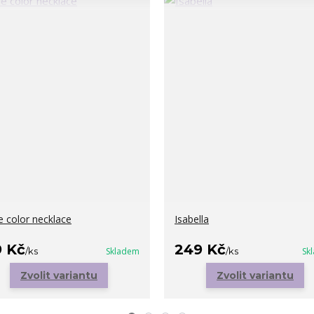
le color necklace
Isabella
9 Kč
249 Kč
/
ks
Skladem
/
ks
Sk
Zvolit variantu
Zvolit variantu