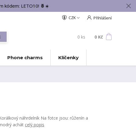
vým kódem: LETO10! 🍍☀️
CZK
Přihlášení
0
ks
za
0 Kč
t
Phone charms
Klíčenky
Korálkový náhrdelník Na fotce jsou: růženín a
modrý achát
celý popis