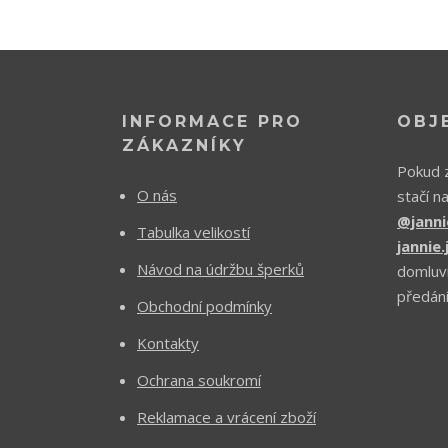
INFORMACE PRO
OBJ
ZÁKAZNÍKY
Pokud z
O nás
stačí n
@janni
Tabulka velikostí
jannie
Návod na údržbu šperků
domluv
předání
Obchodní podmínky
Kontakty
Ochrana soukromí
Reklamace a vrácení zboží