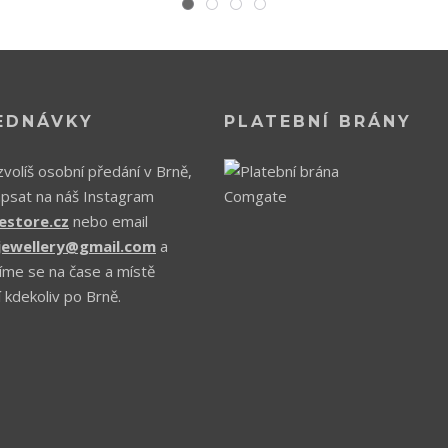
EDNÁVKY
PLATEBNÍ BRÁNY
volíš osobní předání v Brně,
apsat na náš Instagram
estore.cz
nebo email
.jewellery@gmail.com
a
íme se na čase a místě
 kdekoliv po Brně.