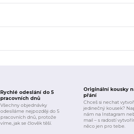
Originální kousky n
Rychlé odeslání do 5
přání
pracovních dnů
Chceš si nechat vytvoř
Všechny objednávky
jedinečný kousek? Na
odesíláme nejpozději do 5
nám na Instagram ne
pracovních dnů, protože
mail – s radostí vytvoř
víme, jak se člověk těší.
něco jen pro tebe.