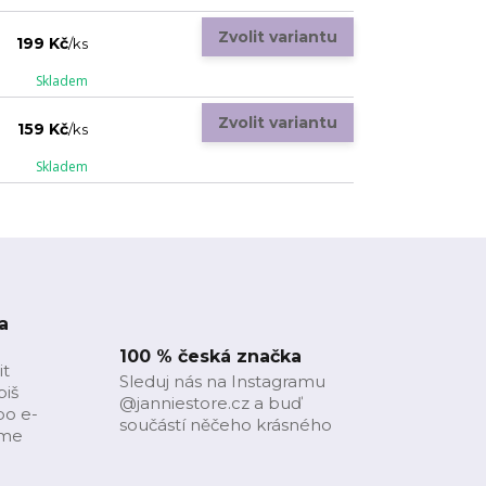
Zvolit variantu
199 Kč
/
ks
Skladem
Zvolit variantu
159 Kč
/
ks
Skladem
a
100 % česká značka
it
Sleduj nás na Instagramu
piš
@janniestore.cz a buď
bo e-
součástí něčeho krásného
íme