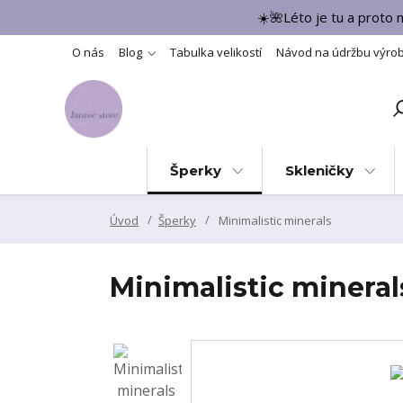
☀️🌺Léto je tu a proto
O nás
Blog
Tabulka velikostí
Návod na údržbu výro
Šperky
Skleničky
Úvod
Šperky
Minimalistic minerals
Minimalistic mineral