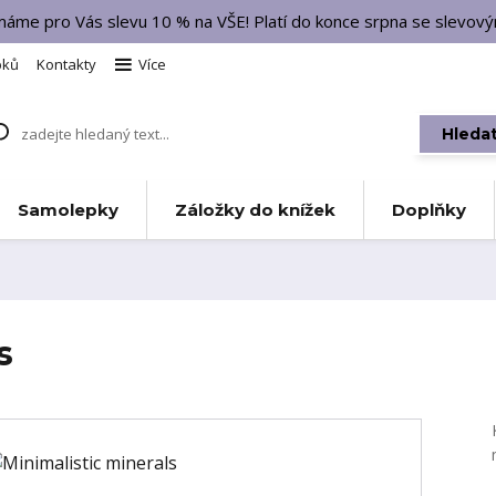
 máme pro Vás slevu 10 % na VŠE! Platí do konce srpna se slevo
bků
Kontakty
Více
Hleda
Samolepky
Záložky do knížek
Doplňky
s