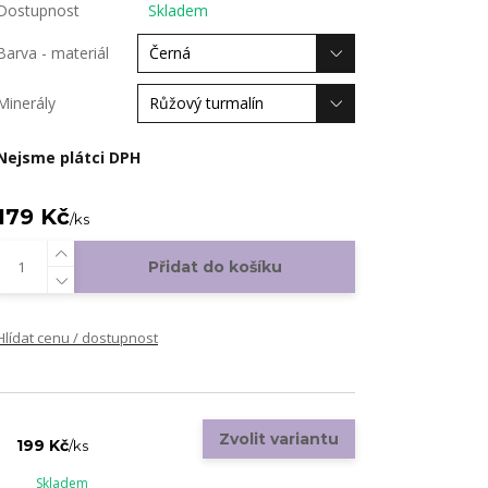
Dostupnost
Skladem
Barva - materiál
Minerály
Nejsme plátci DPH
179 Kč
/
ks
Přidat do košíku
Hlídat cenu / dostupnost
Zvolit variantu
199 Kč
/
ks
Skladem