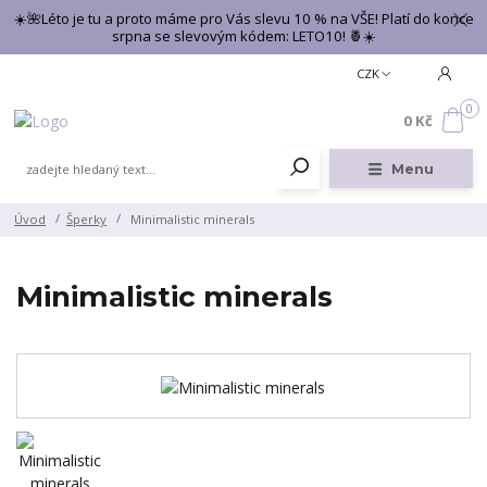
☀️🌺Léto je tu a proto máme pro Vás slevu 10 % na VŠE! Platí do konce
srpna se slevovým kódem: LETO10! 🍍☀️
CZK
0
0 Kč
Menu
Úvod
Šperky
Minimalistic minerals
Minimalistic minerals