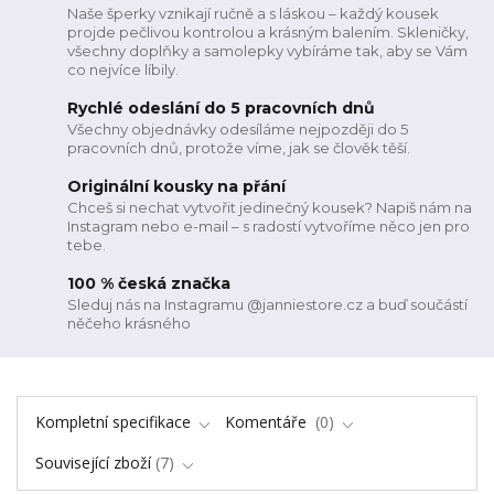
Naše šperky vznikají ručně a s láskou – každý kousek
projde pečlivou kontrolou a krásným balením. Skleničky,
všechny doplňky a samolepky vybíráme tak, aby se Vám
co nejvíce líbily.
Rychlé odeslání do 5 pracovních dnů
Všechny objednávky odesíláme nejpozději do 5
pracovních dnů, protože víme, jak se člověk těší.
Originální kousky na přání
Chceš si nechat vytvořit jedinečný kousek? Napiš nám na
Instagram nebo e-mail – s radostí vytvoříme něco jen pro
tebe.
100 % česká značka
Sleduj nás na Instagramu @janniestore.cz a buď součástí
něčeho krásného
Kompletní specifikace
Komentáře
0
Související zboží
7