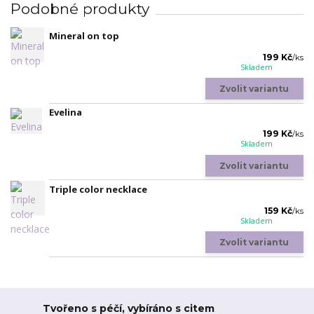
Podobné produkty
Mineral on top
199 Kč
/
ks
Skladem
Zvolit variantu
Evelina
199 Kč
/
ks
Skladem
Zvolit variantu
Triple color necklace
159 Kč
/
ks
Skladem
Zvolit variantu
Tvořeno s péčí, vybíráno s citem