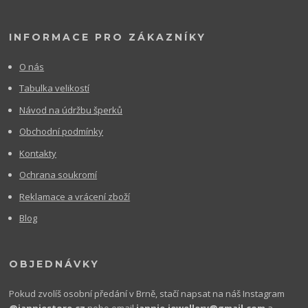
INFORMACE PRO ZÁKAZNÍKY
O nás
Tabulka velikostí
Návod na údržbu šperků
Obchodní podmínky
Kontakty
Ochrana soukromí
Reklamace a vrácení zboží
Blog
OBJEDNÁVKY
Pokud zvolíš osobní předání v Brně, stačí napsat na náš Instagram
@janniestore.cz
nebo email
jannie.jewellery@gmail.com
a