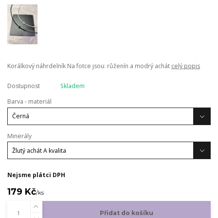
Korálkový náhrdelník Na fotce jsou: růženín a modrý achát
celý popis
Dostupnost
Skladem
Barva - materiál
Minerály
Nejsme plátci DPH
179 Kč
/
ks
Přidat do košíku