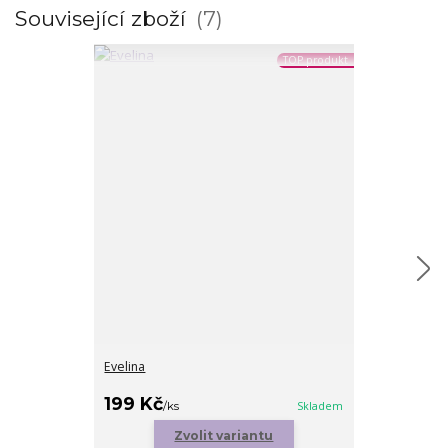
Související zboží
7
TOP produkt
Evelina
Triple color n
199 Kč
159 Kč
/
ks
Skladem
/
ks
Zvolit variantu
Zv