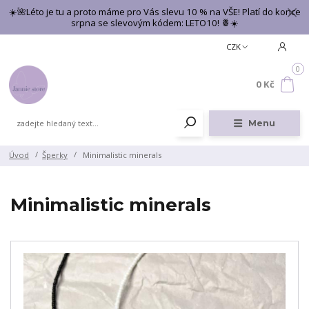
☀️🌺Léto je tu a proto máme pro Vás slevu 10 % na VŠE! Platí do konce
srpna se slevovým kódem: LETO10! 🍍☀️
CZK
0
0 Kč
Menu
Úvod
Šperky
Minimalistic minerals
Minimalistic minerals