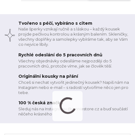
Tvořeno s péčí, vybíráno s citem
Naše šperky vznikají ručně a s láskou – každý kousek
projde pečlivou kontrolou a krásným balením. Skleničky,
všechny doplňky a samolepky vybíráme tak, aby se Vám
co nejvíce líbily.
Rychlé odeslání do 5 pracovních dnů
Všechny objednávky odesíláme nejpozději do 5
pracovních dnů, protože víme, jak se člověk těší.
Originální kousky na přání
Chceš si nechat vytvořit jedinečný kousek? Napiš nám na
Instagram nebo e-mail – s radostí vytvoříme něco jen pro
tebe.
100 % česká značka
Sleduj nás na Instagramu @janniestore.cz a buď součástí
něčeho krásného