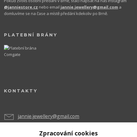
Pokud zvolíš osobní předání v Brně, stačí napsat na náš Instagram
@janniestore.cz
nebo email
jannie.jewellery@gmail.com
a
domluvíme se na čase a místě předání kdekoliv po Brně.
PLATEBNÍ BRÁNY
KONTAKTY
jannie.jewellery@gmail.com
Zpracování cookies