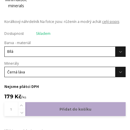
Korálkový náhrdelník Na fotce jsou: růženín a modrý achát
celý popis
Dostupnost
Skladem
Barva - materiál
Minerály
Nejsme plátci DPH
179 Kč
/
ks
Přidat do košíku