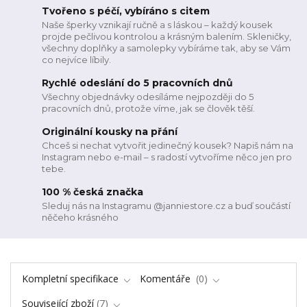
Tvořeno s péčí, vybíráno s citem
Naše šperky vznikají ručně a s láskou – každý kousek
projde pečlivou kontrolou a krásným balením. Skleničky,
všechny doplňky a samolepky vybíráme tak, aby se Vám
co nejvíce líbily.
Rychlé odeslání do 5 pracovních dnů
Všechny objednávky odesíláme nejpozději do 5
pracovních dnů, protože víme, jak se člověk těší.
Originální kousky na přání
Chceš si nechat vytvořit jedinečný kousek? Napiš nám na
Instagram nebo e-mail – s radostí vytvoříme něco jen pro
tebe.
100 % česká značka
Sleduj nás na Instagramu @janniestore.cz a buď součástí
něčeho krásného
Kompletní specifikace
Komentáře
0
Související zboží
7