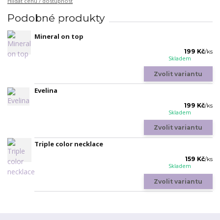
Hlídat cenu / dostupnost
Podobné produkty
Mineral on top
199 Kč
/
ks
Skladem
Zvolit variantu
Evelina
199 Kč
/
ks
Skladem
Zvolit variantu
Triple color necklace
159 Kč
/
ks
Skladem
Zvolit variantu