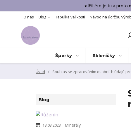
☀️🌺Léto je tu a proto
O nás
Blog
Tabulka velikostí
Návod na údržbu výro
Šperky
Skleničky
Úvod
Souhlas se zpracováním osobních údajů pro 
Blog
Minerály
13.03.2023