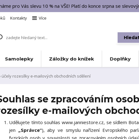
 máme pro Vás slevu 10 % na VŠE! Platí do konce srpna se slevo
bků
Kontakty
Více
Hleda
Samolepky
Záložky do knížek
Doplňky
účely rozesílky e-mailových obchodních sdělení
Souhlas se zpracováním osob
rozesílky e-mailových obcho
Udělujete tímto souhlas www.janniestore.cz, se sídlem Bot
jen
„Správce“
), aby ve smyslu nařízení Evropského pa
fyzických osob v souvislosti se zpracováním osobních úda