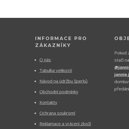
INFORMACE PRO
OBJ
ZÁKAZNÍKY
Pokud z
O nás
stačí n
@janni
Tabulka velikostí
jannie
Návod na údržbu šperků
domluv
předání
Obchodní podmínky
Kontakty
Ochrana soukromí
Reklamace a vrácení zboží