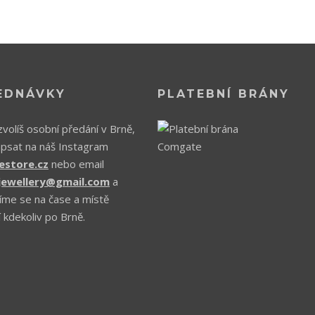
EDNÁVKY
PLATEBNÍ BRÁNY
volíš osobní předání v Brně,
apsat na náš Instagram
estore.cz
nebo email
.jewellery@gmail.com
a
íme se na čase a místě
 kdekoliv po Brně.