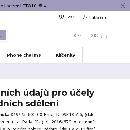
vým kódem: LETO10! 🍍☀️
CZK
Přihlášení
0
ks
za
0 Kč
t
Phone charms
Klíčenky
ních údajů pro účely
dních sdělení
anická 819/25, 602 00 Brno, IČ 09313516, (dále
rlamentu a Rady (EU) č. 2016/679 o ochraně
jů a o volném pohybu těchto údajů a o zrušení