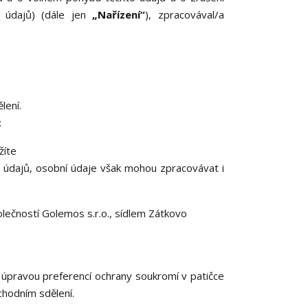
 údajů) (dále jen
„Nařízení“
), zpracovával/a
lení.
:
žíte
 údajů, osobní údaje však mohou zpracovávat i
ečností Golemos s.r.o., sídlem Zátkovo
d úpravou preferencí ochrany soukromí v patičce
chodním sdělení.