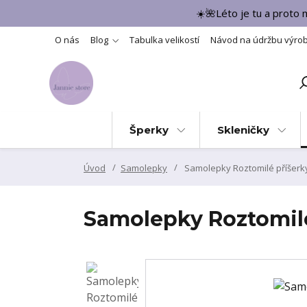
☀️🌺Léto je tu a proto
O nás
Blog
Tabulka velikostí
Návod na údržbu výro
Šperky
Skleničky
Úvod
Samolepky
Samolepky Roztomilé příšerk
Samolepky Roztomilé