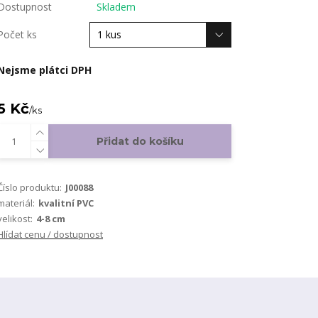
Dostupnost
Skladem
Počet ks
Nejsme plátci DPH
5 Kč
/
ks
Přidat do košíku
Číslo produktu:
J00088
materiál:
kvalitní PVC
velikost:
4-8 cm
Hlídat cenu / dostupnost