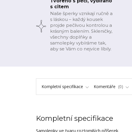
Tvořeno s péčí, vybíráno
s citem
Naše šperky vznikají ručně a
s láskou – každý kousek
projde pečlivou kontrolou a
krásným balením. Skleničky,
všechny doplňky a
samolepky vybíráme tak,
aby se Vám co nejvíce líbily.
Kompletní specifikace
Komentáře
0
Kompletní specifikace
Samolepky ve tvaru roztomilých příšerek.