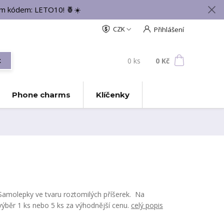
vým kódem: LETO10! 🍍☀️
CZK
Přihlášení
0
ks
za
0 Kč
t
Phone charms
Klíčenky
Samolepky ve tvaru roztomilých příšerek. Na
výběr 1 ks nebo 5 ks za výhodnější cenu.
celý popis