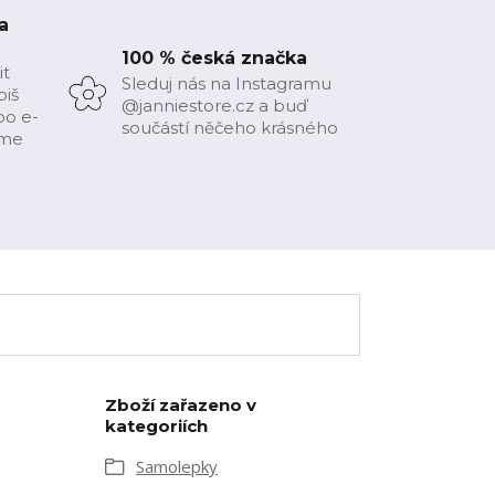
a
100 % česká značka
it
Sleduj nás na Instagramu
piš
@janniestore.cz a buď
bo e-
součástí něčeho krásného
íme
Zboží zařazeno v
kategoriích
Samolepky