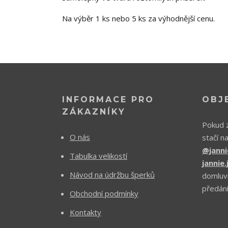
Na výběr 1 ks nebo 5 ks za výhodnější cenu.
INFORMACE PRO
OBJ
ZÁKAZNÍKY
Pokud z
O nás
stačí n
@janni
Tabulka velikostí
jannie
Návod na údržbu šperků
domluv
předání
Obchodní podmínky
Kontakty