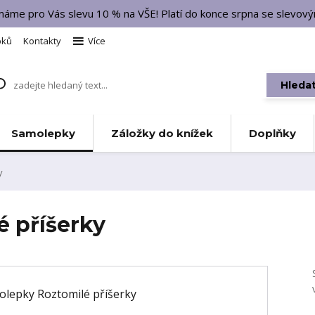
 máme pro Vás slevu 10 % na VŠE! Platí do konce srpna se slevo
bků
Kontakty
Více
Hleda
Samolepky
Záložky do knížek
Doplňky
y
 příšerky