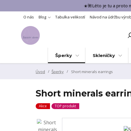
☀️🌺Léto je tu a proto
O nás
Blog
Tabulka velikostí
Návod na údržbu výro
Šperky
Skleničky
Úvod
Šperky
Short minerals earrings
Short minerals earri
Akce
TOP produkt