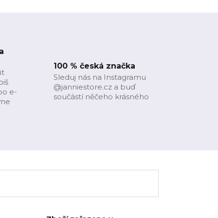
a
100 % česká značka
it
Sleduj nás na Instagramu
piš
@janniestore.cz a buď
bo e-
součástí něčeho krásného
íme