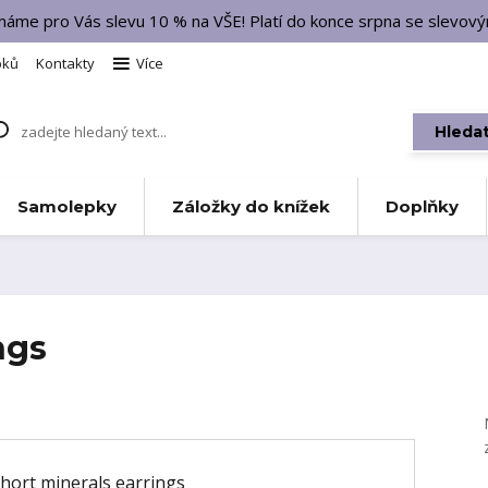
 máme pro Vás slevu 10 % na VŠE! Platí do konce srpna se slevo
bků
Kontakty
Více
Hleda
Samolepky
Záložky do knížek
Doplňky
ngs