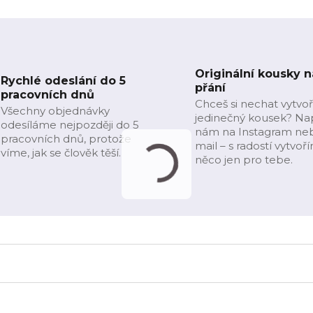
Originální kousky n
Rychlé odeslání do 5
přání
pracovních dnů
Chceš si nechat vytvoř
Všechny objednávky
jedinečný kousek? Na
odesíláme nejpozději do 5
nám na Instagram ne
pracovních dnů, protože
mail – s radostí vytvoř
víme, jak se člověk těší.
něco jen pro tebe.