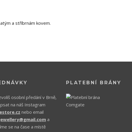
zlatým a stříbrnám kovem.
EDNÁVKY
PLATEBNÍ BRÁNY
volíš osobní předání v Brně,
apsat na náš Instagram
estore.cz
nebo email
.jewellery@gmail.com
a
íme se na čase a místě