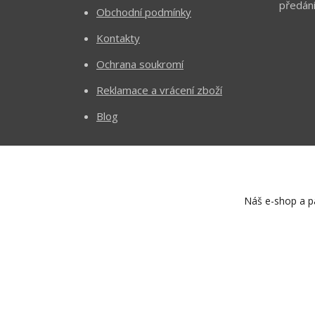
předání
Obchodní podmínky
Kontakty
Ochrana soukromí
Reklamace a vrácení zboží
Blog
Náš e-shop a pa