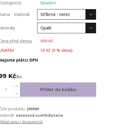
Dostupnost
Skladem
Barva - materiál
Minerály
Cena před slevou
109 Kč
Ušetříte
10 Kč (
9
% sleva)
Nejsme plátci DPH
99 Kč
/
ks
Přidat do košíku
Číslo produktu:
J00069
materiál:
nerezová ocel/bižuterie
Hlídat cenu / dostupnost