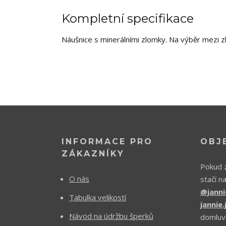
Kompletní specifikace
Náušnice s minerálními zlomky. Na výběr mezi 
INFORMACE PRO
OBJ
ZÁKAZNÍKY
Pokud z
O nás
stačí n
@janni
Tabulka velikostí
jannie
Návod na údržbu šperků
domluv