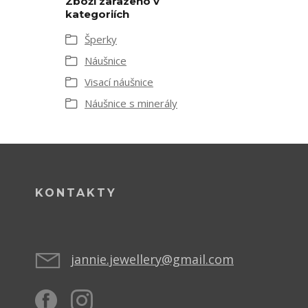
Zboží zařazeno v
kategoriích
Šperky
Náušnice
Visací náušnice
Náušnice s minerály
KONTAKTY
jannie.jewellery@gmail.com