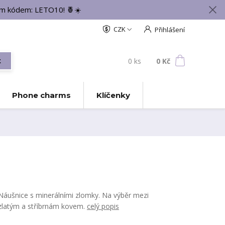
vým kódem: LETO10! 🍍☀️
CZK
Přihlášení
0
ks
za
0 Kč
t
Phone charms
Klíčenky
Náušnice s minerálními zlomky. Na výběr mezi
zlatým a stříbrnám kovem.
celý popis