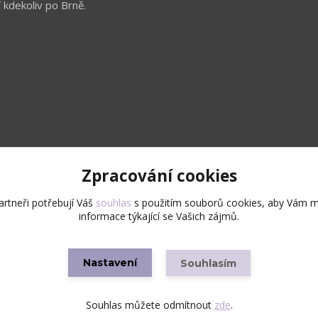
 kdekoliv po Brně.
Zpracování cookies
Upravit sběr cookies.
rtneři potřebují Váš
souhlas
s použitím souborů cookies, aby Vám m
informace týkající se Vašich zájmů.
Copyright © 2026 Všechna práva vyhrazena
Nastavení
Souhlasím
Vytvořeno na
Eshop-rychle.cz
Souhlas můžete odmítnout
zde
.