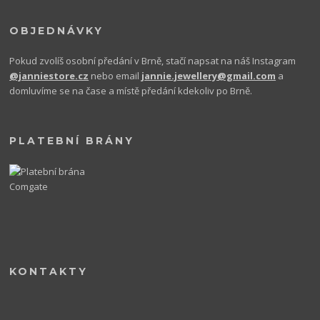
OBJEDNÁVKY
Pokud zvolíš osobní předání v Brně, stačí napsat na náš Instagram
@janniestore.cz
nebo email
jannie.jewellery@gmail.com
a
domluvíme se na čase a místě předání kdekoliv po Brně.
PLATEBNÍ BRÁNY
KONTAKTY