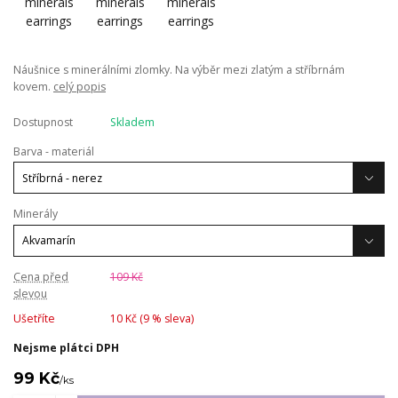
Náušnice s minerálními zlomky. Na výběr mezi zlatým a stříbrnám
kovem.
celý popis
Dostupnost
Skladem
Barva - materiál
Minerály
Cena před
109 Kč
slevou
Ušetříte
10 Kč (
9
% sleva)
Nejsme plátci DPH
99 Kč
/
ks