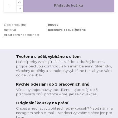
Přidat do košíku
Číslo produktu:
J00069
materiál:
nerezová ocel/bižuterie
Hlídat cenu / dostupnost
Tvořeno s péčí, vybíráno s citem
Naše šperky vznikají ručně a s láskou – každý kousek
projde pečlivou kontrolou a krásným balením. Skleničky,
všechny doplňky a samolepky vybíráme tak, aby se Vám
co nejvíce líbily.
Rychlé odeslání do 5 pracovních dnů
Všechny objednávky odesíláme nejpozději do 5
pracovních dnů, protože víme, jak se člověk těší.
Originální kousky na přání
Chceš si nechat vytvořit jedinečný kousek? Napiš nám na
Instagram nebo e-mail – s radostí vytvoříme něco jen pro
tebe.