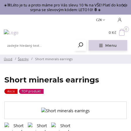
☀️🌺Léto je tu a proto máme pro Vás slevu 10 % na VŠE! Platí do konce
srpna se slevovým kódem: LETO10! 🍍☀️
CZK
0
0 Kč
Menu
Úvod
Šperky
Short minerals earrings
Short minerals earrings
Akce
TOP produkt