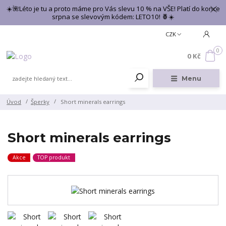
☀️🌺Léto je tu a proto máme pro Vás slevu 10 % na VŠE! Platí do konce
srpna se slevovým kódem: LETO10! 🍍☀️
CZK
0
0 Kč
Menu
Úvod
Šperky
Short minerals earrings
Short minerals earrings
Akce
TOP produkt