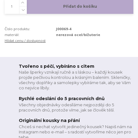
Přidat do košíku
Číslo produktu:
J00069-4
materiál:
nerezová ocel/bižuterie
Hlídat cenu / dostupnost
Tvořeno s péčí, vybíráno s citem
Naše šperky vznikají ručně a s láskou – každý kousek
projde pečlivou kontrolou a krásným balením. Skleničky,
všechny doplňky a samolepky vybíráme tak, aby se Vám
co nejvíce líbily.
Rychlé odeslání do 5 pracovních dnů
Všechny objednávky odesíláme nejpozději do 5
pracovních dnů, protože víme, jak se člověk těší.
Originální kousky na přání
Chceš si nechat vytvořit jedinečný kousek? Napiš nám na
Instagram nebo e-mail – s radostí vytvoříme něco jen pro
tebe.