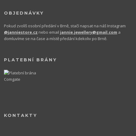
OBJEDNÁVKY
Pokud zvolíš osobní předání v Brně, stačí napsat na náš Instagram
@janniestore.cz
nebo email
jannie.jewellery@gmail.com
a
domluvíme se na čase a místě předání kdekoliv po Brně.
PLATEBNÍ BRÁNY
KONTAKTY