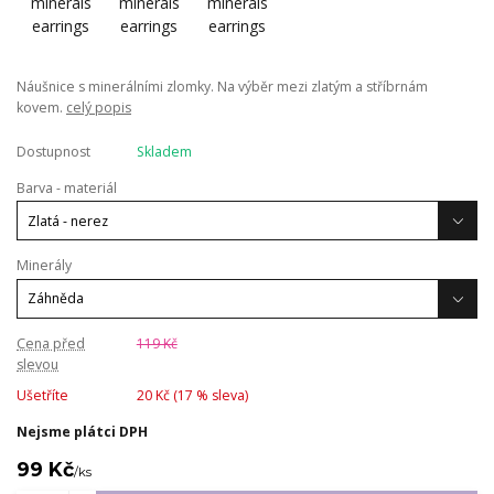
Náušnice s minerálními zlomky. Na výběr mezi zlatým a stříbrnám
kovem.
celý popis
Dostupnost
Skladem
Barva - materiál
Minerály
Cena před
119 Kč
slevou
Ušetříte
20 Kč (
17
% sleva)
Nejsme plátci DPH
99 Kč
/
ks