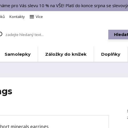
 máme pro Vás slevu 10 % na VŠE! Platí do konce srpna se slevo
bků
Kontakty
Více
Hleda
Samolepky
Záložky do knížek
Doplňky
ngs