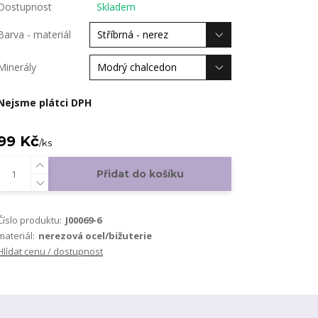
Dostupnost
Skladem
Barva - materiál
Minerály
Nejsme plátci DPH
99 Kč
/
ks
Přidat do košíku
Číslo produktu:
J00069-6
materiál:
nerezová ocel/bižuterie
Hlídat cenu / dostupnost