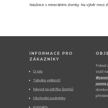
Náušnice s minerálními zlomky. Na výběr mezi 
INFORMACE PRO
OBJ
ZÁKAZNÍKY
Pokud z
O nás
stačí n
@janni
Tabulka velikostí
jannie
Návod na údržbu šperků
domluv
předání
Obchodní podmínky
Kontakty