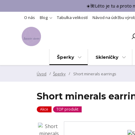
☀️🌺Léto je tu a proto
O nás
Blog
Tabulka velikostí
Návod na údržbu výro
Šperky
Skleničky
Úvod
Šperky
Short minerals earrings
Short minerals earri
Akce
TOP produkt