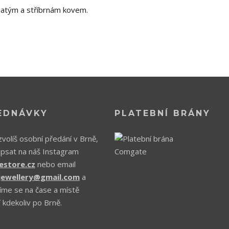
zlatým a stříbrnám kovem.
EDNÁVKY
PLATEBNÍ BRÁNY
volíš osobní předání v Brně,
apsat na náš Instagram
estore.cz
nebo email
.jewellery@gmail.com
a
íme se na čase a místě
 kdekoliv po Brně.