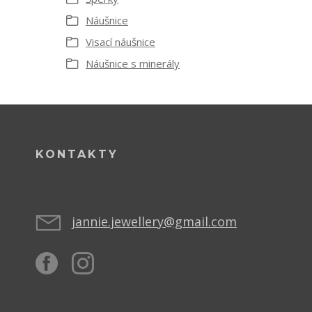
Náušnice
Visací náušnice
Náušnice s minerály
KONTAKTY
jannie.jewellery@gmail.com