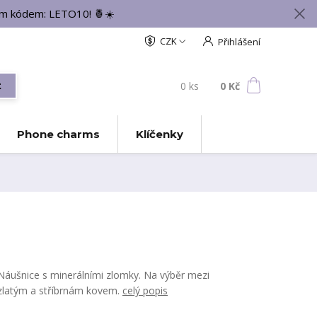
vým kódem: LETO10! 🍍☀️
CZK
Přihlášení
0
ks
za
0 Kč
t
Phone charms
Klíčenky
Náušnice s minerálními zlomky. Na výběr mezi
zlatým a stříbrnám kovem.
celý popis