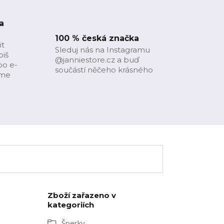
a
100 % česká značka
it
Sleduj nás na Instagramu
piš
@janniestore.cz a buď
bo e-
součástí něčeho krásného
íme
Zboží zařazeno v
kategoriích
Šperky