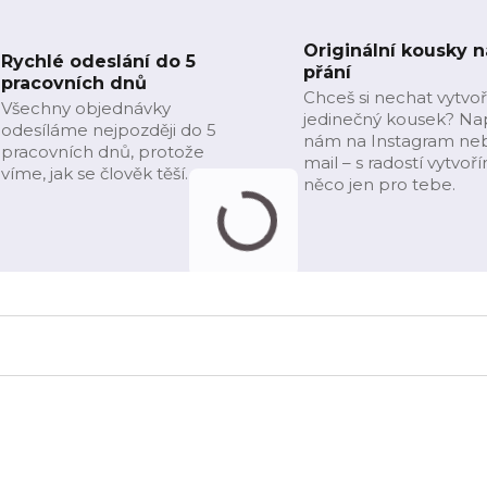
Originální kousky n
Rychlé odeslání do 5
přání
pracovních dnů
Chceš si nechat vytvoř
Všechny objednávky
jedinečný kousek? Na
odesíláme nejpozději do 5
nám na Instagram ne
pracovních dnů, protože
mail – s radostí vytvoř
víme, jak se člověk těší.
něco jen pro tebe.