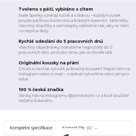
Tvořeno s péčí, vybíráno s citem
Naše šperky vznikají ručně a s láskou – každý kousek
projde pečlivou kontrolou a krásným balením. Skleničky,
všechny doplňky a samolepky vybíráme tak, aby se Vám
co nejvíce líbily.
Rychlé odeslání do 5 pracovních dnů
Všechny objednávky odesíláme nejpozději do 5
pracovních dnů, protože víme, jak se člověk těší.
Originální kousky na přání
Chceš si nechat vytvořit jedinečný kousek? Napiš nám na
Instagram nebo e-mail – s radostí vytvoříme něco jen pro
tebe.
100 % česká značka
Sleduj nás na Instagramu @janniestore.cz a buď součástí
něčeho krásného
Kompletní specifikace
Komentáře
0