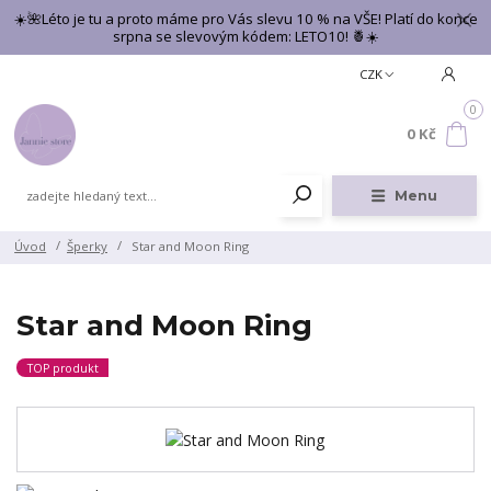
☀️🌺Léto je tu a proto máme pro Vás slevu 10 % na VŠE! Platí do konce
srpna se slevovým kódem: LETO10! 🍍☀️
CZK
0
0 Kč
Menu
Úvod
Šperky
Star and Moon Ring
Star and Moon Ring
TOP produkt