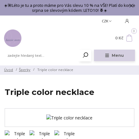
☀️🌺Léto je tu a proto máme pro Vás slevu 10 % na VŠE! Platí do konce
srpna se slevovým kódem: LETO10! 🍍☀️
CZK
0
0 Kč
Menu
Úvod
Šperky
Triple color necklace
Triple color necklace