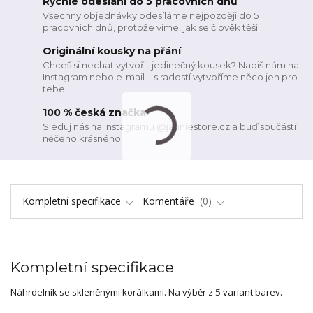
Rychlé odeslání do 5 pracovních dnů
Všechny objednávky odesíláme nejpozději do 5
pracovních dnů, protože víme, jak se člověk těší.
Originální kousky na přání
Chceš si nechat vytvořit jedinečný kousek? Napiš nám na
Instagram nebo e-mail – s radostí vytvoříme něco jen pro
tebe.
100 % česká značka
Sleduj nás na Instagramu @janniestore.cz a buď součástí
něčeho krásného
Kompletní specifikace
Komentáře
0
Kompletní specifikace
Náhrdelník se skleněnými korálkami. Na výběr z 5 variant barev.