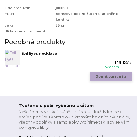
Číslo produktu:
J00050
materiál:
nerezová ocel/bižuterie, skleněné
korálky
délka:
35 cm
Hlídat cenu / dostupnost
Podobné produkty
Evil Eyes necklace
149 Kč
/
ks
Skladem
Zvolit variantu
Tvořeno s péčí, vybíráno s citem
Naše šperky vznikají ručně a s láskou – každý kousek
projde pečlivou kontrolou a krásným balením. Skleničky,
všechny doplňky a samolepky vybíráme tak, aby se Vám
co nejvíce líbily.