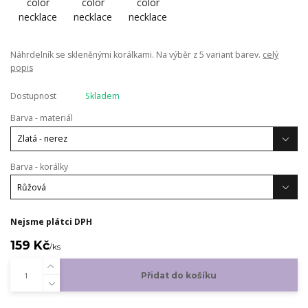
Náhrdelník se skleněnými korálkami. Na výběr z 5 variant barev.
celý
popis
Dostupnost
Skladem
Barva - materiál
Barva - korálky
Nejsme plátci DPH
159 Kč
/
ks
Přidat do košíku