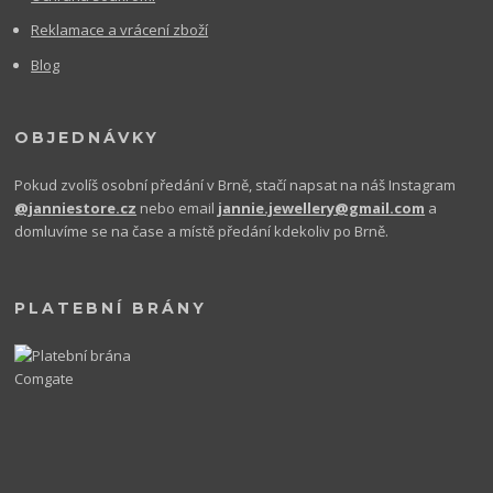
Reklamace a vrácení zboží
Blog
OBJEDNÁVKY
Pokud zvolíš osobní předání v Brně, stačí napsat na náš Instagram
@janniestore.cz
nebo email
jannie.jewellery@gmail.com
a
domluvíme se na čase a místě předání kdekoliv po Brně.
PLATEBNÍ BRÁNY