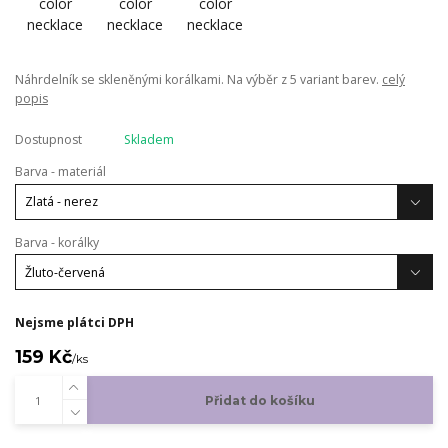
Náhrdelník se skleněnými korálkami. Na výběr z 5 variant barev.
celý
popis
Dostupnost
Skladem
Barva - materiál
Barva - korálky
Nejsme plátci DPH
159 Kč
/
ks
Přidat do košíku