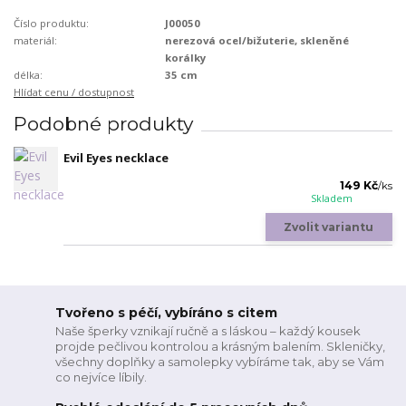
Číslo produktu:
J00050
materiál:
nerezová ocel/bižuterie, skleněné
korálky
délka:
35 cm
Hlídat cenu / dostupnost
Podobné produkty
Evil Eyes necklace
149 Kč
/
ks
Skladem
Zvolit variantu
Tvořeno s péčí, vybíráno s citem
Naše šperky vznikají ručně a s láskou – každý kousek
projde pečlivou kontrolou a krásným balením. Skleničky,
všechny doplňky a samolepky vybíráme tak, aby se Vám
co nejvíce líbily.