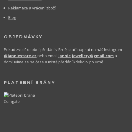
Reklamace a vrácení zboží
Blog
OBJEDNÁVKY
Pokud zvolíš osobní předání v Brně, stačí napsat na náš Instagram
@janniestore.cz
nebo email
jannie.jewellery@gmail.com
a
domluvíme se na čase a místě předání kdekoliv po Brně.
PLATEBNÍ BRÁNY