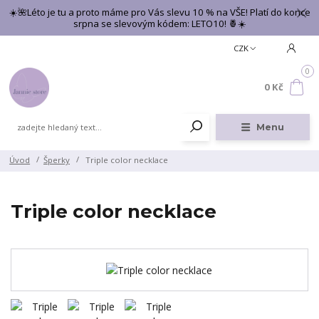
☀️🌺Léto je tu a proto máme pro Vás slevu 10 % na VŠE! Platí do konce
srpna se slevovým kódem: LETO10! 🍍☀️
CZK
0
0 Kč
Menu
Úvod
Šperky
Triple color necklace
Triple color necklace