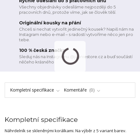
Rychlé odeslání do 5 pracovních dnů
Všechny objednávky odesíláme nejpozději do 5
pracovních dnů, protože víme, jak se člověk těší.
Originální kousky na přání
Chceš si nechat vytvořit jedinečný kousek? Napiš nám na
Instagram nebo e-mail – s radostí vytvoříme něco jen pro
tebe.
100 % česká značka
Sleduj nás na Instagramu @janniestore.cz a buď součástí
něčeho krásného
Kompletní specifikace
Komentáře
0
Kompletní specifikace
Náhrdelník se skleněnými korálkami. Na výběr z 5 variant barev.