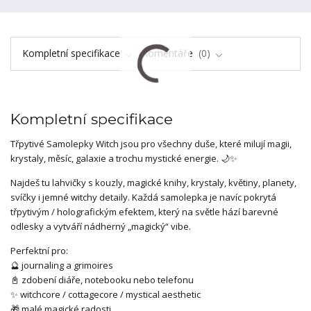
Kompletní specifikace
Komentáře
0
Kompletní specifikace
Třpytivé Samolepky Witch jsou pro všechny duše, které milují magii,
krystaly, měsíc, galaxie a trochu mystické energie. 🌙✨
Najdeš tu lahvičky s kouzly, magické knihy, krystaly, květiny, planety,
svíčky i jemné witchy detaily. Každá samolepka je navíc pokrytá
třpytivým / holografickým efektem, který na světle hází barevné
odlesky a vytváří nádherný „magický“ vibe.
Perfektní pro:
🔮 journaling a grimoires
📓 zdobení diáře, notebooku nebo telefonu
✨ witchcore / cottagecore / mystical aesthetic
🎁 malé magické radosti