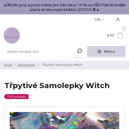
☀️🌺Léto je tu a proto máme pro Vás slevu 10 % na VŠE! Platí do konce
srpna se slevovým kódem: LETO10! 🍍☀️
CZK
0
0 Kč
Menu
Úvod
Samolepky
Třpytivé Samolepky Witch
Třpytivé Samolepky Witch
TOP produkt