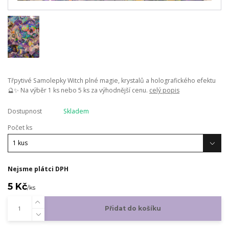
Třpytivé Samolepky Witch plné magie, krystalů a holografického efektu
🔮✨ Na výběr 1 ks nebo 5 ks za výhodnější cenu.
celý popis
Dostupnost
Skladem
Počet ks
Nejsme plátci DPH
5 Kč
/
ks
Přidat do košíku