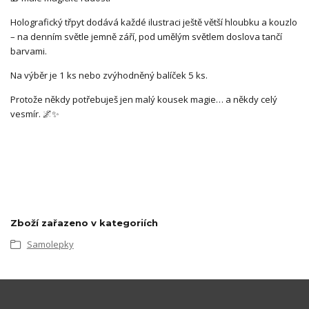
Holografický třpyt dodává každé ilustraci ještě větší hloubku a kouzlo
– na denním světle jemně září, pod umělým světlem doslova tančí
barvami.
Na výběr je 1 ks nebo zvýhodněný balíček 5 ks.
Protože někdy potřebuješ jen malý kousek magie… a někdy celý
vesmír. 🌌✨
Zboží zařazeno v kategoriích
Samolepky