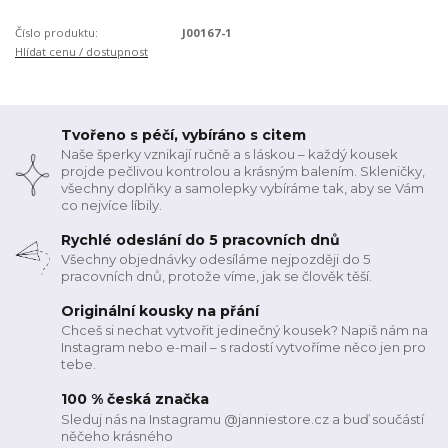
Číslo produktu:
J00167-1
Hlídat cenu / dostupnost
Tvořeno s péčí, vybíráno s citem
Naše šperky vznikají ručně a s láskou – každý kousek
projde pečlivou kontrolou a krásným balením. Skleničky,
všechny doplňky a samolepky vybíráme tak, aby se Vám
co nejvíce líbily.
Rychlé odeslání do 5 pracovních dnů
Všechny objednávky odesíláme nejpozději do 5
pracovních dnů, protože víme, jak se člověk těší.
Originální kousky na přání
Chceš si nechat vytvořit jedinečný kousek? Napiš nám na
Instagram nebo e-mail – s radostí vytvoříme něco jen pro
tebe.
100 % česká značka
Sleduj nás na Instagramu @janniestore.cz a buď součástí
něčeho krásného