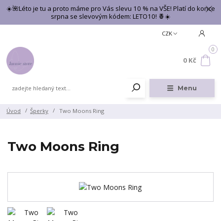
☀️🌺Léto je tu a proto máme pro Vás slevu 10 % na VŠE! Platí do konce
srpna se slevovým kódem: LETO10! 🍍☀️
CZK
0
0 Kč
Menu
Úvod
Šperky
Two Moons Ring
Two Moons Ring