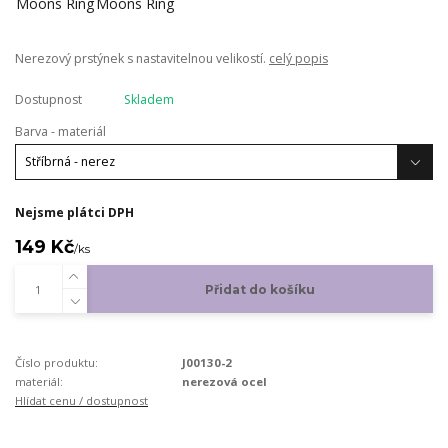
Nerezový prstýnek s nastavitelnou velikostí.
celý popis
Dostupnost
Skladem
Barva - materiál
Nejsme plátci DPH
149 Kč
/
ks
Přidat do košíku
Číslo produktu:
J00130-2
materiál:
nerezová ocel
Hlídat cenu / dostupnost