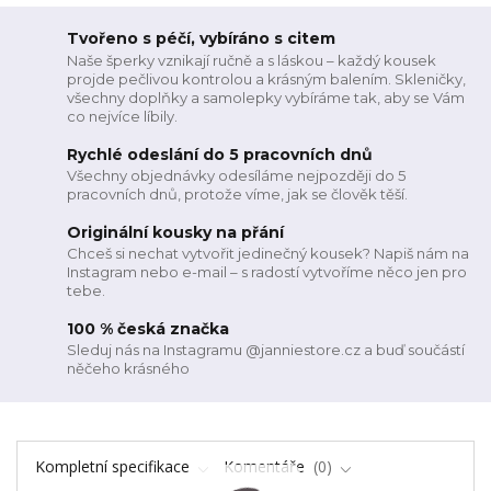
Tvořeno s péčí, vybíráno s citem
Naše šperky vznikají ručně a s láskou – každý kousek
projde pečlivou kontrolou a krásným balením. Skleničky,
všechny doplňky a samolepky vybíráme tak, aby se Vám
co nejvíce líbily.
Rychlé odeslání do 5 pracovních dnů
Všechny objednávky odesíláme nejpozději do 5
pracovních dnů, protože víme, jak se člověk těší.
Originální kousky na přání
Chceš si nechat vytvořit jedinečný kousek? Napiš nám na
Instagram nebo e-mail – s radostí vytvoříme něco jen pro
tebe.
100 % česká značka
Sleduj nás na Instagramu @janniestore.cz a buď součástí
něčeho krásného
Kompletní specifikace
Komentáře
0