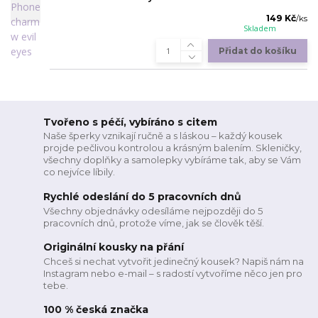
149 Kč
/
ks
Skladem
Přidat do košíku
Tvořeno s péčí, vybíráno s citem
Naše šperky vznikají ručně a s láskou – každý kousek
projde pečlivou kontrolou a krásným balením. Skleničky,
všechny doplňky a samolepky vybíráme tak, aby se Vám
co nejvíce líbily.
Rychlé odeslání do 5 pracovních dnů
Všechny objednávky odesíláme nejpozději do 5
pracovních dnů, protože víme, jak se člověk těší.
Originální kousky na přání
Chceš si nechat vytvořit jedinečný kousek? Napiš nám na
Instagram nebo e-mail – s radostí vytvoříme něco jen pro
tebe.
100 % česká značka