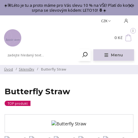
☀️🌺Léto je tu a proto máme pro Vás slevu 10 % na VŠE! Platí do konce
srpna se slevovým kódem: LETO10! 🍍☀️
CZK
0
0 Kč
Menu
Úvod
Skleničky
Butterfly Straw
Butterfly Straw
TOP produkt