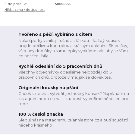
Číslo produktu:
S00009-5
Hlídat cenu / dostupnost
Tvořeno s péčí, vybíráno s citem
Naše šperky vznikají ručně a s láskou – každý kousek
projde pečlivou kontrolou a krásným balením. Skleničky,
všechny doplňky a samolepky vybíráme tak, aby se Vám
co nejvíce líbily.
Rychlé odeslání do 5 pracovních dnů
Všechny objednávky odesíláme nejpozději do 5
pracovních dnů, protože víme, jak se člověk těší.
Originální kousky na přání
Chceš si nechat vytvořit jedinečný kousek? Napiš nám na
Instagram nebo e-mail – s radostí vytvoříme něco jen pro
tebe.
100 % česká značka
Sleduj nás na Instagramu @janniestore.cz a buď součástí
něčeho krásného