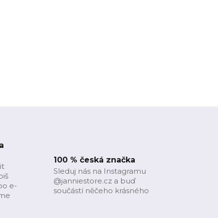
a
100 % česká značka
it
Sleduj nás na Instagramu
piš
@janniestore.cz a buď
bo e-
součástí něčeho krásného
íme