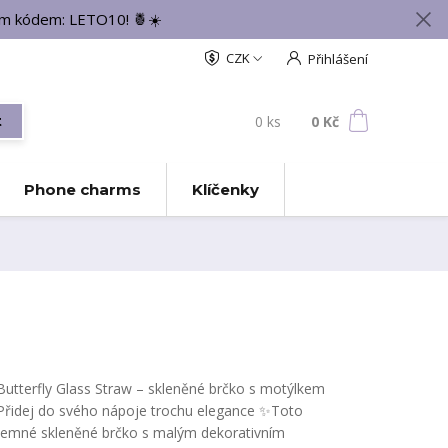
vým kódem: LETO10! 🍍☀️
CZK
Přihlášení
0
ks
za
0 Kč
t
Phone charms
Klíčenky
Butterfly Glass Straw – skleněné brčko s motýlkem
Přidej do svého nápoje trochu elegance ✨Toto
jemné skleněné brčko s malým dekorativním