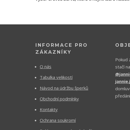
INFORMACE PRO
OBJ
ZÁKAZNÍKY
Pokud z
O nás
stačí n
@janni
Tabulka velikostí
jannie
Návod na údržbu šperků
domluv
předání
Obchodní podmínky
Kontakty
Ochrana soukromí