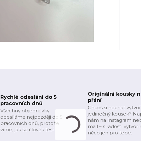
Originální kousky n
Rychlé odeslání do 5
přání
pracovních dnů
Chceš si nechat vytvoř
Všechny objednávky
jedinečný kousek? Na
odesíláme nejpozději do 5
nám na Instagram ne
pracovních dnů, protože
mail – s radostí vytvoř
víme, jak se člověk těší.
něco jen pro tebe.