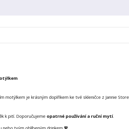
motýlkem
m motýlkem je krásným doplňkem ke tvé skleničce z Jannie Store
něk k pití. Doporučujeme
opatrné používání a ruční mytí
.
adou nebo tvým oblíbeným drinkem 💖