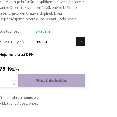
motýlkem je krásným doplňkem ke tvé skleničce z
Jannie Store. 👉 Upozornění:Skleněné brčko je
určeno jako dekorativní doplněk k pití.
Doporučujeme opatrné používání...
celý popis
Dostupnost
Skladem
Barva motýlků
Nejsme plátci DPH
79 Kč
/
ks
Přidat do košíku
Číslo produktu:
S00009-7
Hlídat cenu / dostupnost