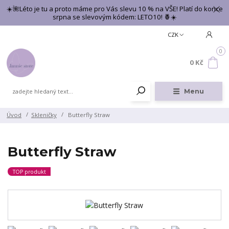
☀️🌺Léto je tu a proto máme pro Vás slevu 10 % na VŠE! Platí do konce
srpna se slevovým kódem: LETO10! 🍍☀️
CZK
0
0 Kč
Menu
Úvod
Skleničky
Butterfly Straw
Butterfly Straw
TOP produkt