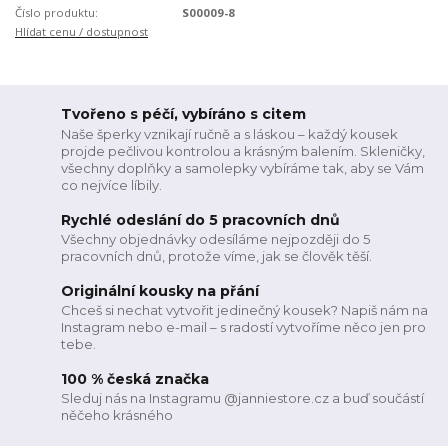
Číslo produktu:
S00009-8
Hlídat cenu / dostupnost
Tvořeno s péčí, vybíráno s citem
Naše šperky vznikají ručně a s láskou – každý kousek
projde pečlivou kontrolou a krásným balením. Skleničky,
všechny doplňky a samolepky vybíráme tak, aby se Vám
co nejvíce líbily.
Rychlé odeslání do 5 pracovních dnů
Všechny objednávky odesíláme nejpozději do 5
pracovních dnů, protože víme, jak se člověk těší.
Originální kousky na přání
Chceš si nechat vytvořit jedinečný kousek? Napiš nám na
Instagram nebo e-mail – s radostí vytvoříme něco jen pro
tebe.
100 % česká značka
Sleduj nás na Instagramu @janniestore.cz a buď součástí
něčeho krásného