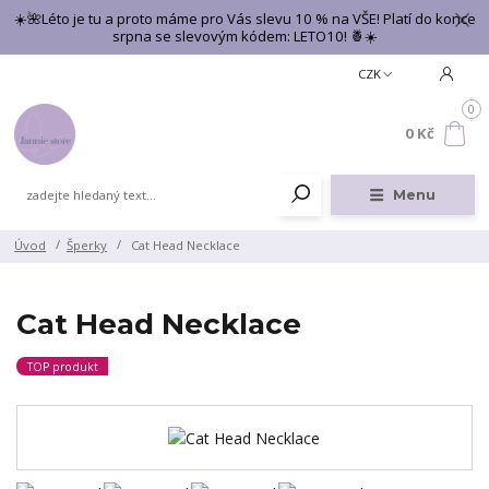
☀️🌺Léto je tu a proto máme pro Vás slevu 10 % na VŠE! Platí do konce
srpna se slevovým kódem: LETO10! 🍍☀️
CZK
0
0 Kč
Menu
Úvod
Šperky
Cat Head Necklace
Cat Head Necklace
TOP produkt