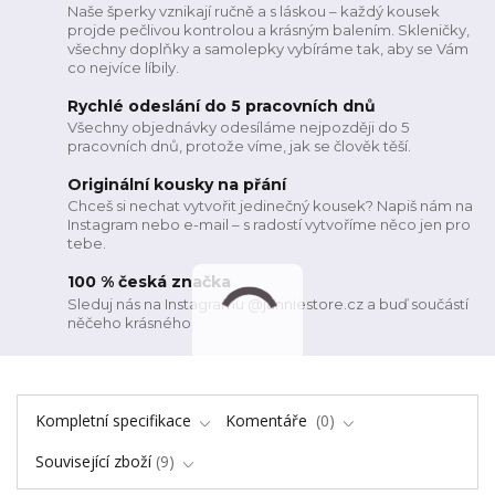
Naše šperky vznikají ručně a s láskou – každý kousek
projde pečlivou kontrolou a krásným balením. Skleničky,
všechny doplňky a samolepky vybíráme tak, aby se Vám
co nejvíce líbily.
Rychlé odeslání do 5 pracovních dnů
Všechny objednávky odesíláme nejpozději do 5
pracovních dnů, protože víme, jak se člověk těší.
Originální kousky na přání
Chceš si nechat vytvořit jedinečný kousek? Napiš nám na
Instagram nebo e-mail – s radostí vytvoříme něco jen pro
tebe.
100 % česká značka
Sleduj nás na Instagramu @janniestore.cz a buď součástí
něčeho krásného
Kompletní specifikace
Komentáře
0
Související zboží
9