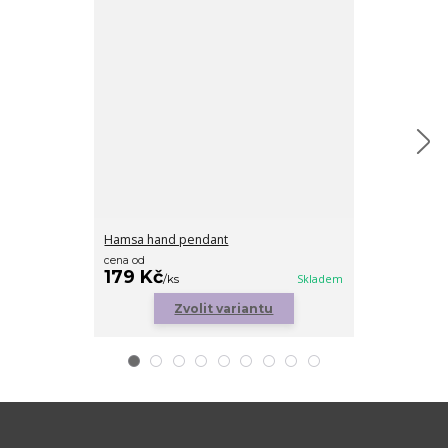
Hamsa hand pendant
Diamond heart
cena od
179 Kč
199 Kč
/
ks
Skladem
/
ks
Zvolit variantu
Zv