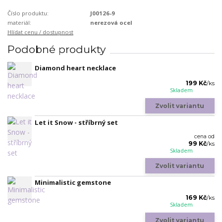
Číslo produktu:
J00126-9
materiál:
nerezová ocel
Hlídat cenu / dostupnost
Podobné produkty
Diamond heart necklace
199 Kč
/
ks
Skladem
Zvolit variantu
Let it Snow - stříbrný set
cena od
99 Kč
/
ks
Skladem
Zvolit variantu
Minimalistic gemstone
169 Kč
/
ks
Skladem
Zvolit variantu