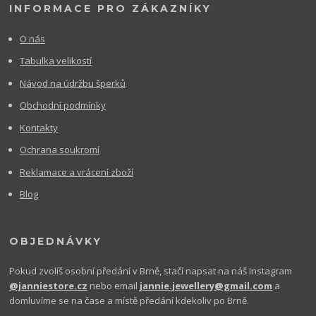
INFORMACE PRO ZÁKAZNÍKY
O nás
Tabulka velikostí
Návod na údržbu šperků
Obchodní podmínky
Kontakty
Ochrana soukromí
Reklamace a vrácení zboží
Blog
OBJEDNÁVKY
Pokud zvolíš osobní předání v Brně, stačí napsat na náš Instagram
@janniestore.cz
nebo email
jannie.jewellery@gmail.com
a
domluvíme se na čase a místě předání kdekoliv po Brně.