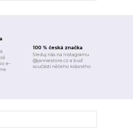
a
100 % česká značka
it
Sleduj nás na Instagramu
piš
@janniestore.cz a buď
bo e-
součástí něčeho krásného
íme