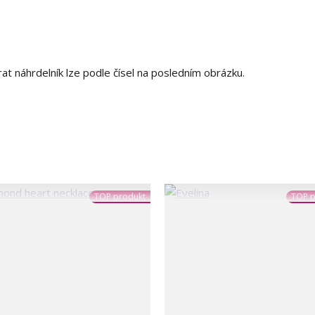
rat náhrdelník lze podle čísel na posledním obrázku.
TOP produkt
TOP p