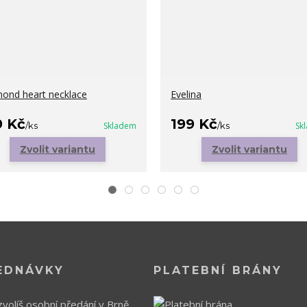
ond heart necklace
Evelina
9 Kč
199 Kč
/
ks
Skladem
/
ks
Sk
Zvolit variantu
Zvolit variantu
EDNÁVKY
PLATEBNÍ BRÁNY
volíš osobní předání v Brně,