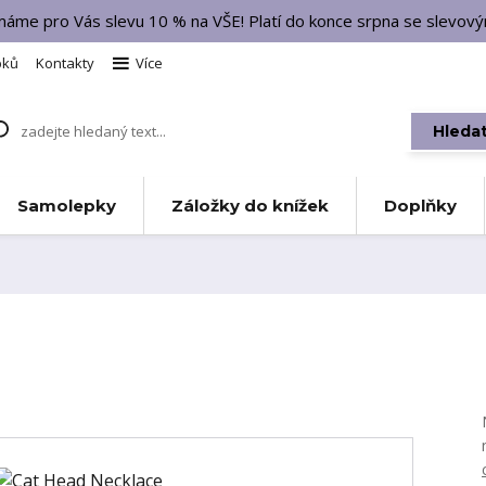
 máme pro Vás slevu 10 % na VŠE! Platí do konce srpna se slevo
bků
Kontakty
Více
Hleda
Samolepky
Záložky do knížek
Doplňky