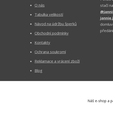
O nás
stačí n
@janni
Tabulka velikostí
jannie
Návod na údržbu šperků
domluv
předání
Obchodní podmínky
Kontakty
Ochrana soukromí
Reklamace a vrácení zboží
Blog
Náš e-shop a pa