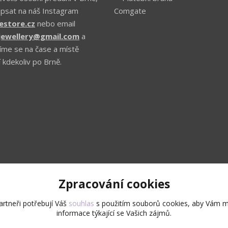
apsat na náš Instagram
estore.cz
nebo email
.jewellery@gmail.com
a
íme se na čase a místě
 kdekoliv po Brně.
Zpracování cookies
Upravit sběr cookies.
rtneři potřebují Váš
souhlas
s použitím souborů cookies, aby Vám m
informace týkající se Vašich zájmů.