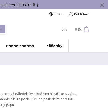
vým kódem: LETO10! 🍍☀️
CZK
Přihlášení
0
ks
za
0 Kč
t
Phone charms
Klíčenky
Nerezové náhrdelníky s kočičími hlavičkami. Vybrat
náhrdelník lze podle čísel na posledním obrázku.
celý popis