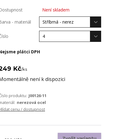
Dostupnost
Není skladem
Barva - materiál
Číslo
Nejsme plátci DPH
249 Kč
/
ks
Momentálně není k dispozici
Číslo produktu:
J00126-11
materiál:
nerezová ocel
Hlídat cenu / dostupnost
Zvolit variantu