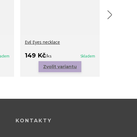
Evil Eyes necklace
Golden hour: 
169 Kč
149 Kč
/
ks
ladem
/
ks
Skladem
Zvolit variantu
KONTAKTY