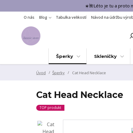
☀️🌺Léto je tu a proto
O nás
Blog
Tabulka velikostí
Návod na údržbu výro
Šperky
Skleničky
Úvod
Šperky
Cat Head Necklace
Cat Head Necklace
TOP produkt