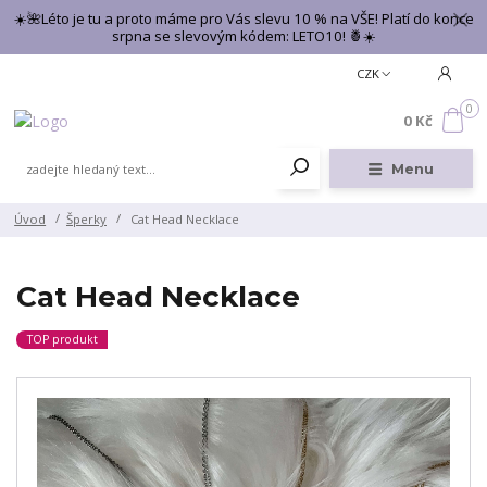
☀️🌺Léto je tu a proto máme pro Vás slevu 10 % na VŠE! Platí do konce
srpna se slevovým kódem: LETO10! 🍍☀️
CZK
0
0 Kč
Menu
Úvod
Šperky
Cat Head Necklace
Cat Head Necklace
TOP produkt