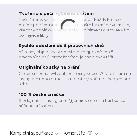
Tvořeno s péčí, vybíráno s citem
Naše šperky vznikají ručně a s láskou – každý kousek
projde pečlivou kontrolou a krásným balením. Skleničky,
všechny doplňky a samolepky vybíráme tak, aby se Vám
co nejvíce líbily.
Rychlé odeslání do 5 pracovních dnů
Všechny objednávky odesíláme nejpozději do 5
pracovních dnů, protože víme, jak se člověk těší.
Originální kousky na přání
Chceš si nechat vytvořit jedinečný kousek? Napiš nám na
Instagram nebo e-mail – s radostí vytvoříme něco jen pro
tebe.
100 % česká značka
Sleduj nás na Instagramu @janniestore.cz a buď součástí
něčeho krásného
Kompletní specifikace
Komentáře
0