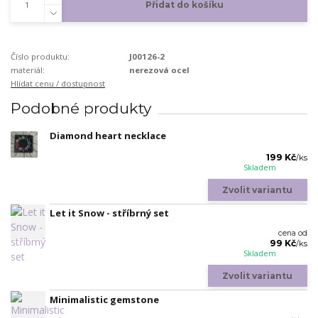
Přidat do košíku
Číslo produktu:
J00126-2
materiál:
nerezová ocel
Hlídat cenu / dostupnost
Podobné produkty
Diamond heart necklace
199 Kč
/
ks
Skladem
Zvolit variantu
Let it Snow - stříbrný set
cena od
99 Kč
/
ks
Skladem
Zvolit variantu
Minimalistic gemstone