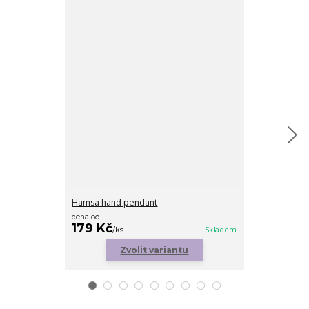
Hamsa hand pendant
Diamond heart
cena od
179 Kč
199 Kč
/
ks
Skladem
/
ks
Zvolit variantu
Zv