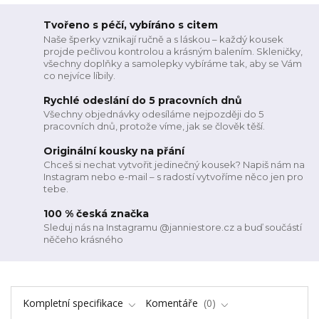
Tvořeno s péčí, vybíráno s citem
Naše šperky vznikají ručně a s láskou – každý kousek
projde pečlivou kontrolou a krásným balením. Skleničky,
všechny doplňky a samolepky vybíráme tak, aby se Vám
co nejvíce líbily.
Rychlé odeslání do 5 pracovních dnů
Všechny objednávky odesíláme nejpozději do 5
pracovních dnů, protože víme, jak se člověk těší.
Originální kousky na přání
Chceš si nechat vytvořit jedinečný kousek? Napiš nám na
Instagram nebo e-mail – s radostí vytvoříme něco jen pro
tebe.
100 % česká značka
Sleduj nás na Instagramu @janniestore.cz a buď součástí
něčeho krásného
Kompletní specifikace
Komentáře
0