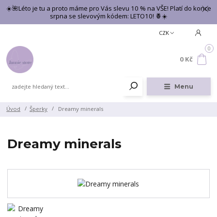
☀️🌺Léto je tu a proto máme pro Vás slevu 10 % na VŠE! Platí do konce
srpna se slevovým kódem: LETO10! 🍍☀️
CZK
0
0 Kč
Menu
Úvod
Šperky
Dreamy minerals
Dreamy minerals