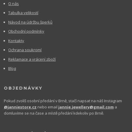
O nás
Tabulka velikostí
Návod na údržbu šperků
Obchodní podmínky
Kontakty
Ochrana soukromí
Reklamace a vrácení zboží
Blog
OBJEDNÁVKY
Pokud zvolíš osobní předání v Brně, stačí napsat na náš Instagram
@janniestore.cz
nebo email
jannie.jewellery@gmail.com
a
domluvíme se na čase a místě předání kdekoliv po Brně.