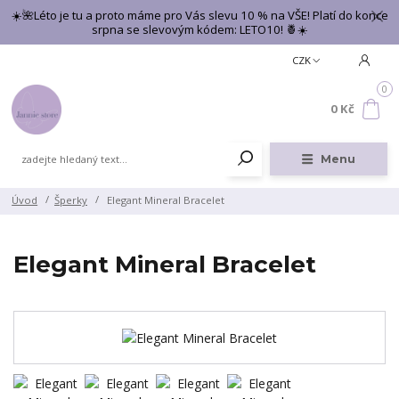
☀️🌺Léto je tu a proto máme pro Vás slevu 10 % na VŠE! Platí do konce
srpna se slevovým kódem: LETO10! 🍍☀️
CZK
0
0 Kč
Menu
Úvod
Šperky
Elegant Mineral Bracelet
Elegant Mineral Bracelet