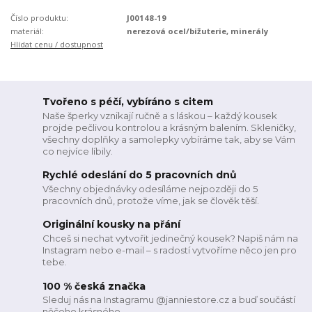
Číslo produktu:
J00148-19
materiál:
nerezová ocel/bižuterie, minerály
Hlídat cenu / dostupnost
Tvořeno s péčí, vybíráno s citem
Naše šperky vznikají ručně a s láskou – každý kousek
projde pečlivou kontrolou a krásným balením. Skleničky,
všechny doplňky a samolepky vybíráme tak, aby se Vám
co nejvíce líbily.
Rychlé odeslání do 5 pracovních dnů
Všechny objednávky odesíláme nejpozději do 5
pracovních dnů, protože víme, jak se člověk těší.
Originální kousky na přání
Chceš si nechat vytvořit jedinečný kousek? Napiš nám na
Instagram nebo e-mail – s radostí vytvoříme něco jen pro
tebe.
100 % česká značka
Sleduj nás na Instagramu @janniestore.cz a buď součástí
něčeho krásného