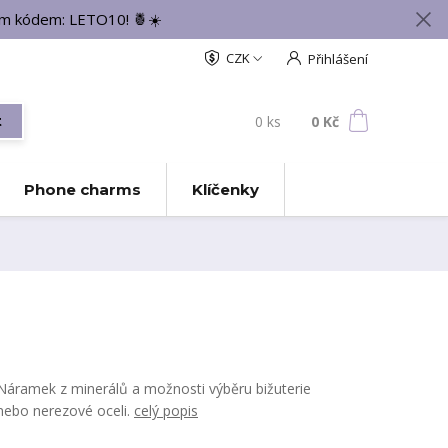
vým kódem: LETO10! 🍍☀️
CZK
Přihlášení
0
ks
za
0 Kč
t
Phone charms
Klíčenky
Náramek z minerálů a možnosti výběru bižuterie
nebo nerezové oceli.
celý popis