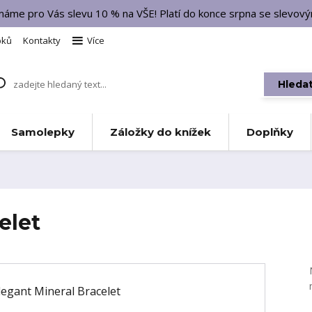
 máme pro Vás slevu 10 % na VŠE! Platí do konce srpna se slevo
bků
Kontakty
Více
Hleda
Samolepky
Záložky do knížek
Doplňky
elet