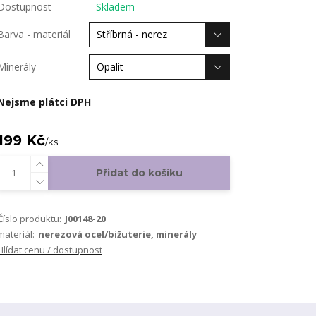
Dostupnost
Skladem
Barva - materiál
Minerály
Nejsme plátci DPH
199 Kč
/
ks
Přidat do košíku
Číslo produktu:
J00148-20
materiál:
nerezová ocel/bižuterie, minerály
Hlídat cenu / dostupnost