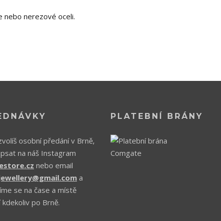
e nebo nerezové oceli.
EDNÁVKY
PLATEBNÍ BRÁNY
volíš osobní předání v Brně,
apsat na náš Instagram
estore.cz
nebo email
.jewellery@gmail.com
a
íme se na čase a místě
 kdekoliv po Brně.