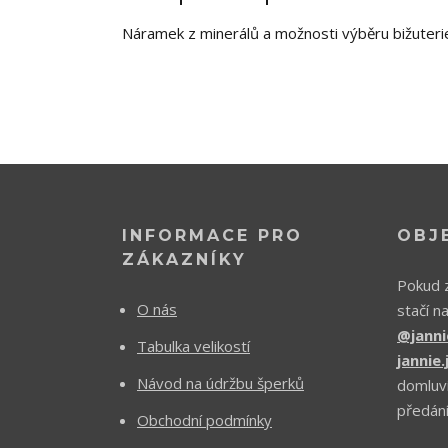
Náramek z minerálů a možnosti výběru bižuteri
INFORMACE PRO
OBJ
ZÁKAZNÍKY
Pokud z
O nás
stačí n
@janni
Tabulka velikostí
jannie
Návod na údržbu šperků
domluv
předání
Obchodní podmínky