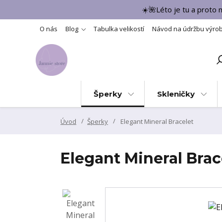
☀️🌺Léto je tu a proto
O nás
Blog
Tabulka velikostí
Návod na údržbu výro
Šperky
Skleničky
Úvod
Šperky
Elegant Mineral Bracelet
Elegant Mineral Brac