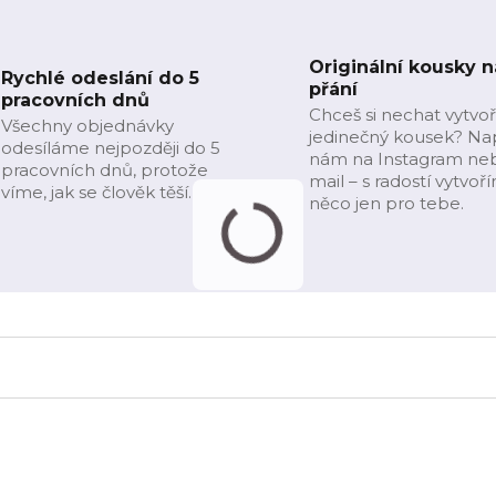
Originální kousky n
Rychlé odeslání do 5
přání
pracovních dnů
Chceš si nechat vytvoř
Všechny objednávky
jedinečný kousek? Na
odesíláme nejpozději do 5
nám na Instagram ne
pracovních dnů, protože
mail – s radostí vytvoř
víme, jak se člověk těší.
něco jen pro tebe.