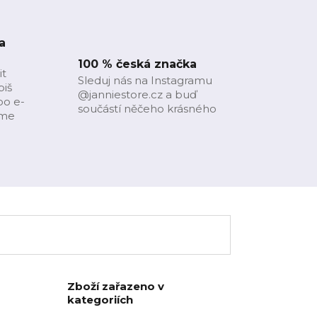
a
100 % česká značka
it
Sleduj nás na Instagramu
piš
@janniestore.cz a buď
bo e-
součástí něčeho krásného
íme
Zboží zařazeno v
kategoriích