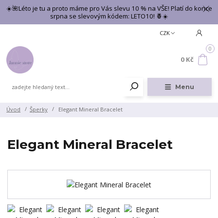
☀️🌺Léto je tu a proto máme pro Vás slevu 10 % na VŠE! Platí do konce
srpna se slevovým kódem: LETO10! 🍍☀️
CZK
0
0 Kč
Menu
Úvod
Šperky
Elegant Mineral Bracelet
Elegant Mineral Bracelet