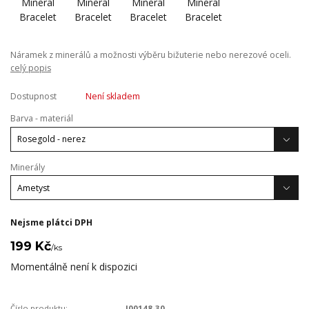
Náramek z minerálů a možnosti výběru bižuterie nebo nerezové oceli.
celý popis
Dostupnost
Není skladem
Barva - materiál
Minerály
Nejsme plátci DPH
199 Kč
/
ks
Momentálně není k dispozici
Číslo produktu:
J00148-30