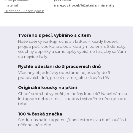
materiál:
nerezová ocel/bižuterie, minerály
Hlídat cenu / dostupnost
Tvořeno s péčí, vybíráno s citem
Naše šperky vznikají ručně a s láskou – každý kousek
projde pečlivou kontrolou a krásným balením. Skleničky,
všechny doplňky a samolepky vybíráme tak, aby se Vám
co nejvíce líbily.
Rychlé odeslání do 5 pracovních dnů
Všechny objednávky odesíláme nejpozději do 5
pracovních dnů, protože víme, jak se člověk těší.
Originální kousky na přání
Chceš si nechat vytvořit jedinečný kousek? Napiš nám na
Instagram nebo e-mail – s radostí vytvoříme něco jen pro
tebe.
100 % česká značka
Sleduj nás na Instagramu @janniestore.cz a buď součástí
něčeho krásného