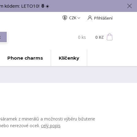
vým kódem: LETO10! 🍍☀️
CZK
Přihlášení
0
ks
za
0 Kč
t
Phone charms
Klíčenky
Náramek z minerálů a možnosti výběru bižuterie
nebo nerezové oceli.
celý popis