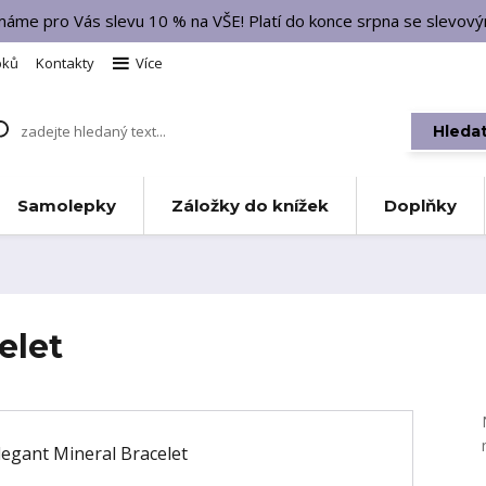
 máme pro Vás slevu 10 % na VŠE! Platí do konce srpna se slevo
bků
Kontakty
Více
Hleda
Samolepky
Záložky do knížek
Doplňky
elet