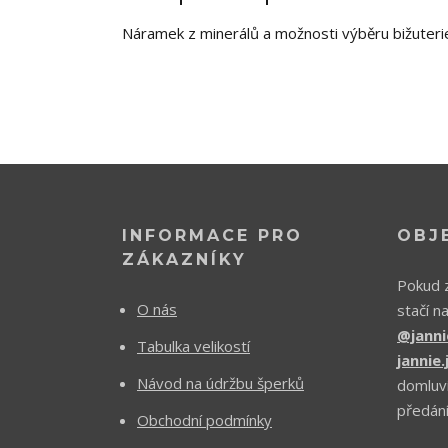
Náramek z minerálů a možnosti výběru bižuteri
INFORMACE PRO
OBJ
ZÁKAZNÍKY
Pokud z
O nás
stačí n
@janni
Tabulka velikostí
jannie
Návod na údržbu šperků
domluv
předání
Obchodní podmínky