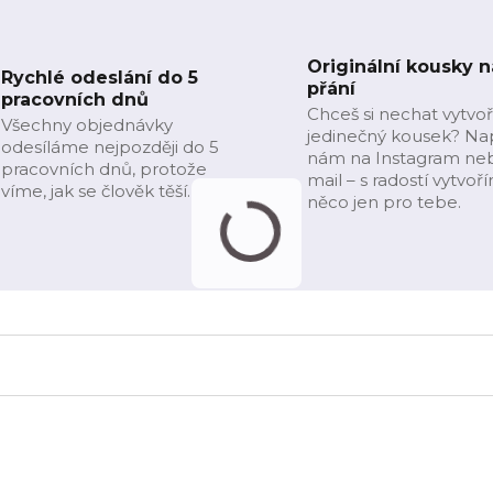
Originální kousky n
Rychlé odeslání do 5
přání
pracovních dnů
Chceš si nechat vytvoř
Všechny objednávky
jedinečný kousek? Na
odesíláme nejpozději do 5
nám na Instagram ne
pracovních dnů, protože
mail – s radostí vytvoř
víme, jak se člověk těší.
něco jen pro tebe.