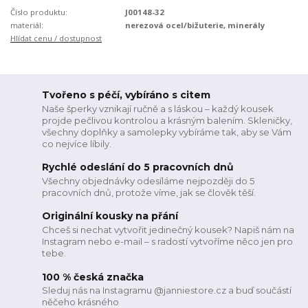
Číslo produktu:
J00148-32
materiál:
nerezová ocel/bižuterie, minerály
Hlídat cenu / dostupnost
Tvořeno s péčí, vybíráno s citem
Naše šperky vznikají ručně a s láskou – každý kousek
projde pečlivou kontrolou a krásným balením. Skleničky,
všechny doplňky a samolepky vybíráme tak, aby se Vám
co nejvíce líbily.
Rychlé odeslání do 5 pracovních dnů
Všechny objednávky odesíláme nejpozději do 5
pracovních dnů, protože víme, jak se člověk těší.
Originální kousky na přání
Chceš si nechat vytvořit jedinečný kousek? Napiš nám na
Instagram nebo e-mail – s radostí vytvoříme něco jen pro
tebe.
100 % česká značka
Sleduj nás na Instagramu @janniestore.cz a buď součástí
něčeho krásného