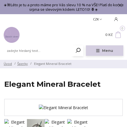
☀️🌺Léto je tu a proto máme pro Vás slevu 10 % na VŠE! Platí do konce
srpna se slevovým kódem: LETO10! 🍍☀️
CZK
0
0 Kč
Menu
Úvod
Šperky
Elegant Mineral Bracelet
Elegant Mineral Bracelet