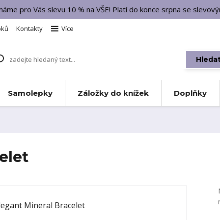
 máme pro Vás slevu 10 % na VŠE! Platí do konce srpna se slevo
bků
Kontakty
Více
Hleda
Samolepky
Záložky do knížek
Doplňky
elet