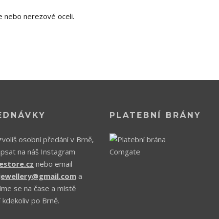
e nebo nerezové oceli.
EDNÁVKY
PLATEBNÍ BRÁNY
volíš osobní předání v Brně,
apsat na náš Instagram
estore.cz
nebo email
.jewellery@gmail.com
a
íme se na čase a místě
 kdekoliv po Brně.