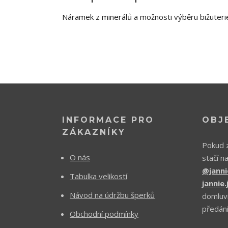
Náramek z minerálů a možnosti výběru bižuteri
INFORMACE PRO
OBJ
ZÁKAZNÍKY
Pokud z
O nás
stačí n
@janni
Tabulka velikostí
jannie
Návod na údržbu šperků
domluv
předání
Obchodní podmínky