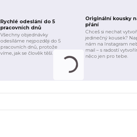
Originální kousky n
Rychlé odeslání do 5
přání
pracovních dnů
Chceš si nechat vytvoř
Všechny objednávky
jedinečný kousek? Na
odesíláme nejpozději do 5
nám na Instagram ne
pracovních dnů, protože
mail – s radostí vytvoř
víme, jak se člověk těší.
něco jen pro tebe.