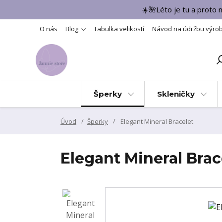
☀️🌺Léto je tu a proto
O nás
Blog
Tabulka velikostí
Návod na údržbu výro
Šperky
Skleničky
Úvod
Šperky
Elegant Mineral Bracelet
Elegant Mineral Brac