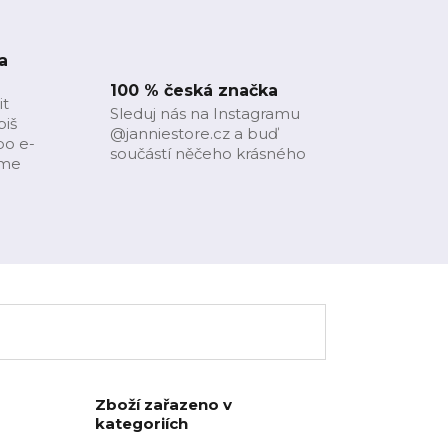
a
100 % česká značka
it
Sleduj nás na Instagramu
piš
@janniestore.cz a buď
bo e-
součástí něčeho krásného
íme
Zboží zařazeno v
kategoriích