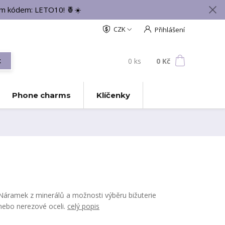
vým kódem: LETO10! 🍍☀️
CZK
Přihlášení
0
ks
za
0 Kč
t
Phone charms
Klíčenky
Náramek z minerálů a možnosti výběru bižuterie
nebo nerezové oceli.
celý popis