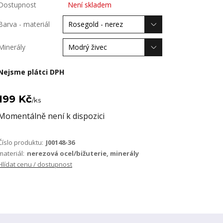
Dostupnost
Není skladem
Barva - materiál
Minerály
Nejsme plátci DPH
199 Kč
/
ks
Momentálně není k dispozici
Číslo produktu:
J00148-36
materiál:
nerezová ocel/bižuterie, minerály
Hlídat cenu / dostupnost