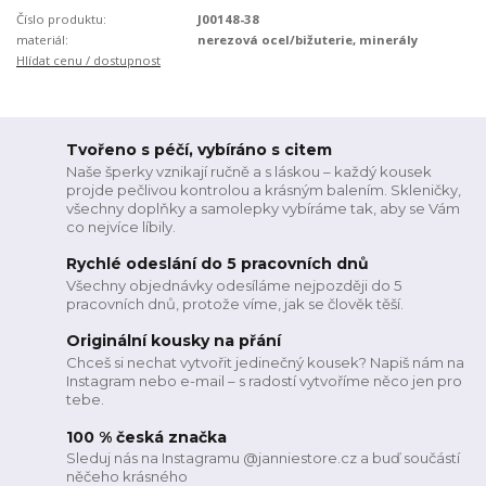
Číslo produktu:
J00148-38
materiál:
nerezová ocel/bižuterie, minerály
Hlídat cenu / dostupnost
Tvořeno s péčí, vybíráno s citem
Naše šperky vznikají ručně a s láskou – každý kousek
projde pečlivou kontrolou a krásným balením. Skleničky,
všechny doplňky a samolepky vybíráme tak, aby se Vám
co nejvíce líbily.
Rychlé odeslání do 5 pracovních dnů
Všechny objednávky odesíláme nejpozději do 5
pracovních dnů, protože víme, jak se člověk těší.
Originální kousky na přání
Chceš si nechat vytvořit jedinečný kousek? Napiš nám na
Instagram nebo e-mail – s radostí vytvoříme něco jen pro
tebe.
100 % česká značka
Sleduj nás na Instagramu @janniestore.cz a buď součástí
něčeho krásného