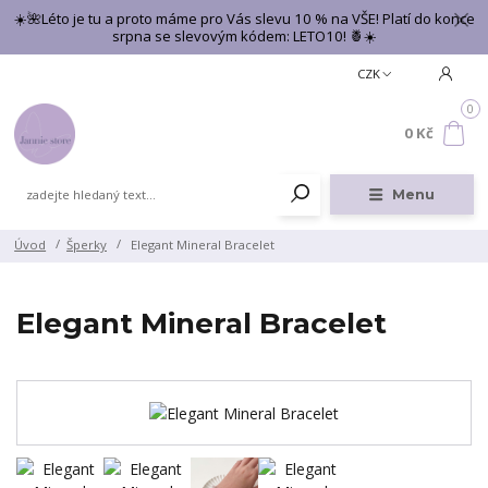
☀️🌺Léto je tu a proto máme pro Vás slevu 10 % na VŠE! Platí do konce
srpna se slevovým kódem: LETO10! 🍍☀️
CZK
0
0 Kč
Menu
Úvod
Šperky
Elegant Mineral Bracelet
Elegant Mineral Bracelet