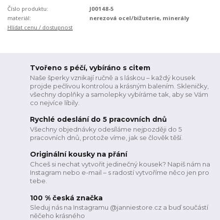
Číslo produktu:
J00148-5
materiál:
nerezová ocel/bižuterie, minerály
Hlídat cenu / dostupnost
Tvořeno s péčí, vybíráno s citem
Naše šperky vznikají ručně a s láskou – každý kousek
projde pečlivou kontrolou a krásným balením. Skleničky,
všechny doplňky a samolepky vybíráme tak, aby se Vám
co nejvíce líbily.
Rychlé odeslání do 5 pracovních dnů
Všechny objednávky odesíláme nejpozději do 5
pracovních dnů, protože víme, jak se člověk těší.
Originální kousky na přání
Chceš si nechat vytvořit jedinečný kousek? Napiš nám na
Instagram nebo e-mail – s radostí vytvoříme něco jen pro
tebe.
100 % česká značka
Sleduj nás na Instagramu @janniestore.cz a buď součástí
něčeho krásného