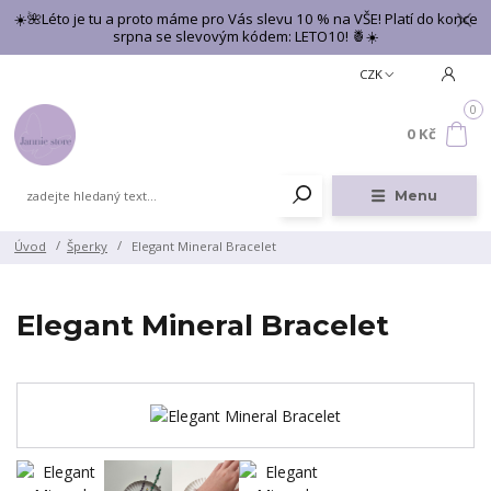
☀️🌺Léto je tu a proto máme pro Vás slevu 10 % na VŠE! Platí do konce
srpna se slevovým kódem: LETO10! 🍍☀️
CZK
0
0 Kč
Menu
Úvod
Šperky
Elegant Mineral Bracelet
Elegant Mineral Bracelet