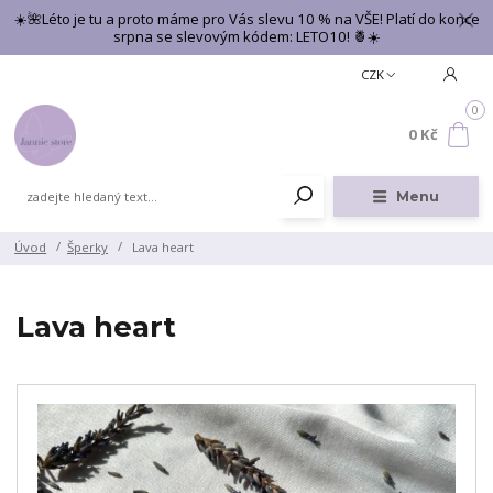
☀️🌺Léto je tu a proto máme pro Vás slevu 10 % na VŠE! Platí do konce
srpna se slevovým kódem: LETO10! 🍍☀️
CZK
0
0 Kč
Menu
Úvod
Šperky
Lava heart
Lava heart