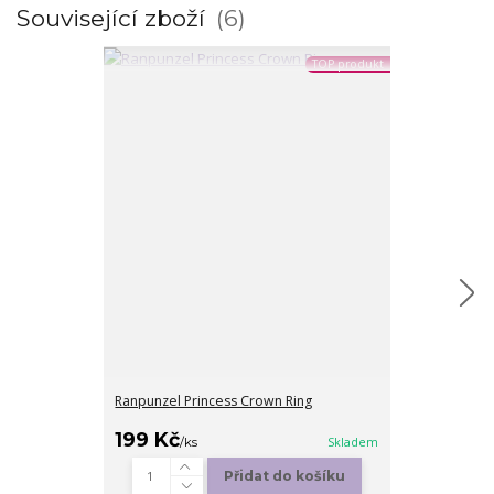
Související zboží
6
TOP produkt
Ranpunzel Princess Crown Ring
Diamond heart
199 Kč
199 Kč
/
ks
Skladem
/
ks
Přidat do košíku
Zv