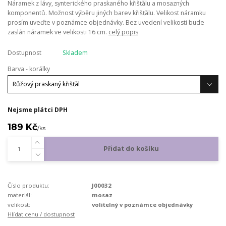
Náramek z lávy, synterického praskaného křišťálu a mosazných
komponentů. Možnost výběru jiných barev křišťálu. Velikost náramku
prosím uveďte v poznámce objednávky. Bez uvedení velikosti bude
zaslán náramek ve velikosti 16 cm.
celý popis
Dostupnost
Skladem
Barva - korálky
Nejsme plátci DPH
189 Kč
/
ks
Přidat do košíku
Číslo produktu:
J00032
materiál:
mosaz
velikost:
volitelný v poznámce objednávky
Hlídat cenu / dostupnost