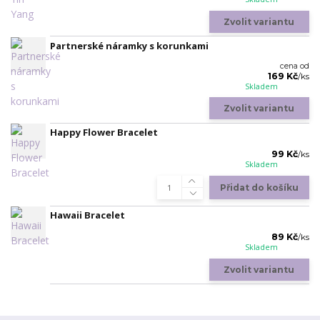
Zvolit variantu
Partnerské náramky s korunkami
cena od
169 Kč
/
ks
Skladem
Zvolit variantu
Happy Flower Bracelet
99 Kč
/
ks
Skladem
Přidat do košíku
Hawaii Bracelet
89 Kč
/
ks
Skladem
Zvolit variantu