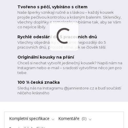
Tvořeno s péčí, vybíráno s citem
Naše šperky vznikají ručně a s láskou – každý kousek
projde pečlivou kontrolou a krásným balením. Skleničky,
všechny doplňky a samolepky vybíráme tak, aby se Vám
co nejvíce líbily.
Rychlé odeslání do 5 pracovních dnů
Všechny objednávky odesíláme nejpozději do 5
pracovních dnů, protože víme, jak se člověk těší.
Originální kousky na přání
Chceš si nechat vytvořit jedinečný kousek? Napiš nám na
Instagram nebo e-mail – s radostí vytvoříme něco jen pro
tebe.
100 % česká značka
Sleduj nás na Instagramu @janniestore.cz a buď součástí
něčeho krásného
Kompletní specifikace
Komentáře
0