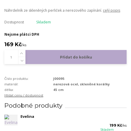
Náhrdelník ze skleněných perliček a nerezového zapínání.
celý popis
Dostupnost
Skladem
Nejsme plátci DPH
169 Kč
/
ks
Přidat do košíku
Číslo produktu:
J00095
materiál:
nerezová ocel, skleněné korálky
délka:
45 cm
Hlídat cenu / dostupnost
Podobné produkty
Evelina
199 Kč
/
ks
Skladem