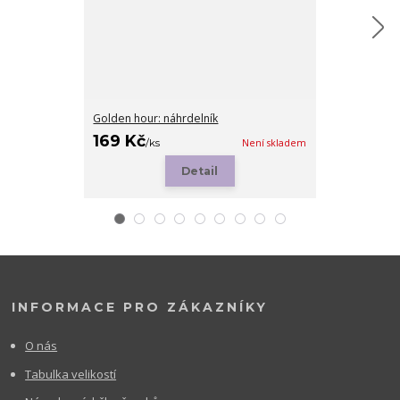
Golden hour: náhrdelník
Isabella
169 Kč
249 Kč
/
ks
Není skladem
/
ks
Detail
Zv
INFORMACE PRO ZÁKAZNÍKY
O nás
Tabulka velikostí