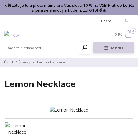
☀️🌺Léto je tu a proto máme pro Vás slevu 10 % na VŠE! Platí do konce
srpna se slevovým kódem: LETO10! 🍍☀️
CZK
0
0 Kč
Menu
Úvod
Šperky
Lemon Necklace
Lemon Necklace