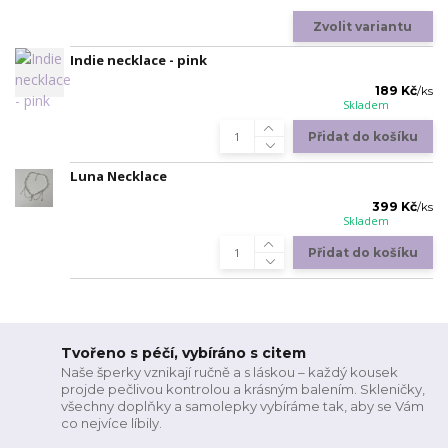
Zvolit variantu
Indie necklace - pink
189 Kč
/
ks
Skladem
Přidat do košíku
Luna Necklace
399 Kč
/
ks
Skladem
Přidat do košíku
Tvořeno s péčí, vybíráno s citem
Naše šperky vznikají ručně a s láskou – každý kousek
projde pečlivou kontrolou a krásným balením. Skleničky,
všechny doplňky a samolepky vybíráme tak, aby se Vám
co nejvíce líbily.