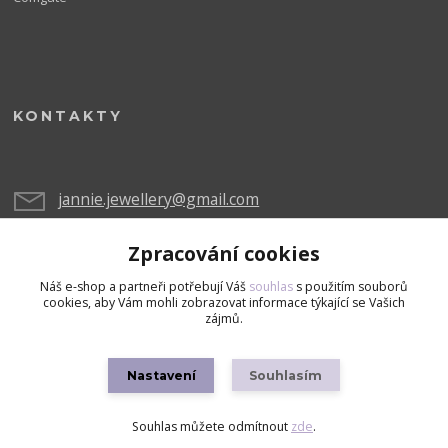
KONTAKTY
jannie.jewellery@gmail.com
Zpracování cookies
Náš e-shop a partneři potřebují Váš
souhlas
s použitím souborů
cookies, aby Vám mohli zobrazovat informace týkající se Vašich
zájmů.
Upravit sběr cookies.
Nastavení
Souhlasím
Copyright © 2026 Všechna práva vyhrazena
Souhlas můžete odmítnout
zde
.
Vytvořeno na
Eshop-rychle.cz