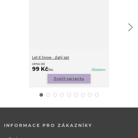
Let it Snow - zlatý set
Crystal tears
cena od
99 Kč
99 Kč
/
ks
/
ks
Skladem
Zvolit variantu
INFORMACE PRO ZÁKAZNÍKY