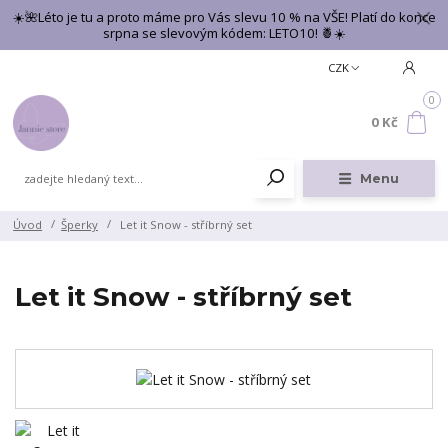
☀️🌺Léto je tu a proto máme pro Vás slevu 10 % na VŠE! Platí do konce
srpna se slevovým kódem: LETO10! 🍍☀️
CZK
0
0 Kč
Menu
Úvod
Šperky
Let it Snow - stříbrný set
Let it Snow - stříbrný set