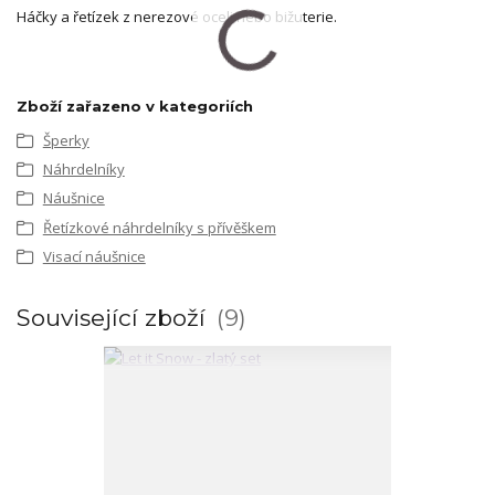
Háčky a řetízek z nerezové oceli nebo bižuterie.
Zboží zařazeno v kategoriích
Šperky
Náhrdelníky
Náušnice
Řetízkové náhrdelníky s přívěškem
Visací náušnice
Související zboží
9