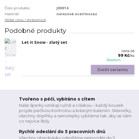
Číslo produktu:
J00014
materiál:
nerezová ocel/mosaz
Hlídat cenu / dostupnost
Podobné produkty
Let it Snow - zlatý set
cena od
99 Kč
/
ks
Skladem
Zvolit variantu
Tvořeno s péčí, vybíráno s citem
Naše šperky vznikají ručně a s láskou – každý kousek
projde pečlivou kontrolou a krásným balením. Skleničky,
všechny doplňky a samolepky vybíráme tak, aby se Vám
co nejvíce líbily.
Rychlé odeslání do 5 pracovních dnů
Všechny objednávky odesíláme nejpozději do 5