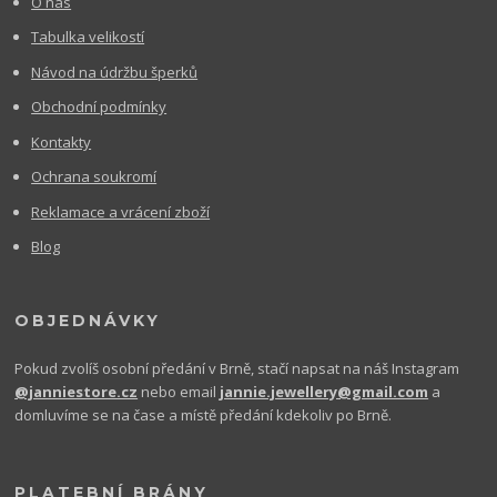
O nás
Tabulka velikostí
Návod na údržbu šperků
Obchodní podmínky
Kontakty
Ochrana soukromí
Reklamace a vrácení zboží
Blog
OBJEDNÁVKY
Pokud zvolíš osobní předání v Brně, stačí napsat na náš Instagram
@janniestore.cz
nebo email
jannie.jewellery@gmail.com
a
domluvíme se na čase a místě předání kdekoliv po Brně.
PLATEBNÍ BRÁNY