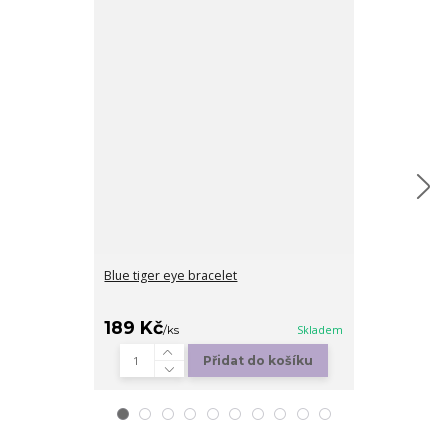
Blue tiger eye bracelet
Angel Bracele
189 Kč
199 Kč
/
ks
Skladem
/
ks
Přidat do košíku