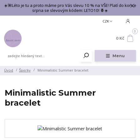
☀️🌺Léto je tu a proto máme pro Vás slevu 10 % na VŠE! Platí do konce
srpna se slevovým kódem: LETO10! 🍍☀️
CZK
0
0 Kč
Menu
Úvod
Šperky
Minimalistic Summer bracelet
Minimalistic Summer
bracelet