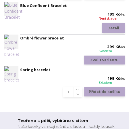
Blue Confident Bracelet
189 Kč
/
ks
Není skladem
Detail
Ombré flower bracelet
299 Kč
/
ks
Skladem
Zvolit variantu
Spring bracelet
199 Kč
/
ks
Skladem
Přidat do košíku
Tvořeno s péčí, vybíráno s citem
Naše šperky vznikají ručně a s láskou – každý kousek