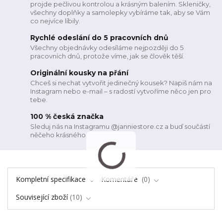
projde pečlivou kontrolou a krásným balením. Skleničky,
všechny doplňky a samolepky vybíráme tak, aby se Vám
co nejvíce líbily.
Rychlé odeslání do 5 pracovních dnů
Všechny objednávky odesíláme nejpozději do 5
pracovních dnů, protože víme, jak se člověk těší.
Originální kousky na přání
Chceš si nechat vytvořit jedinečný kousek? Napiš nám na
Instagram nebo e-mail – s radostí vytvoříme něco jen pro
tebe.
100 % česká značka
Sleduj nás na Instagramu @janniestore.cz a buď součástí
něčeho krásného
Kompletní specifikace
Komentáře
0
Související zboží
10