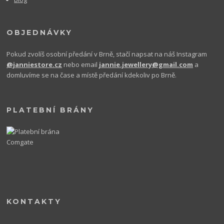
OBJEDNÁVKY
Pokud zvolíš osobní předání v Brně, stačí napsat na náš Instagram
@janniestore.cz
nebo email
jannie.jewellery@gmail.com
a
domluvíme se na čase a místě předání kdekoliv po Brně.
PLATEBNÍ BRÁNY
KONTAKTY