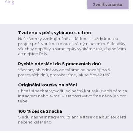
Zvolit variantu
Tvořeno s péčí, vybíráno s citem
Naše šperky vznikají ručně a s láskou – každý kousek
projde pečlivou kontrolou a krásným balením. Skleničky,
všechny doplňky a samolepky vybíráme tak, aby se Vám
co nejvíce líbily.
Rychlé odeslání do 5 pracovních dnů
Všechny objednávky odesíláme nejpozději do 5
pracovních dnů, protože víme, jak se člověk těší.
Originální kousky na přání
Chceš si nechat vytvořit jedinečný kousek? Napiš nám na
Instagram nebo e-mail – s radostí vytvoříme něco jen pro
tebe.
100 % česká značka
Sleduj nás na Instagramu @janniestore.cz a buď součástí
něčeho krásného