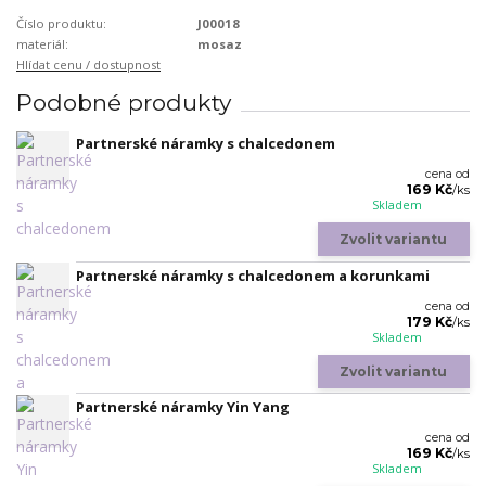
Číslo produktu:
J00018
materiál:
mosaz
Hlídat cenu / dostupnost
Podobné produkty
Partnerské náramky s chalcedonem
cena od
169 Kč
/
ks
Skladem
Zvolit variantu
Partnerské náramky s chalcedonem a korunkami
cena od
179 Kč
/
ks
Skladem
Zvolit variantu
Partnerské náramky Yin Yang
cena od
169 Kč
/
ks
Skladem