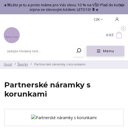
☀️🌺Léto je tu a proto máme pro Vás slevu 10 % na VŠE! Platí do konce
srpna se slevovým kódem: LETO10! 🍍☀️
CZK
0
0 Kč
Menu
Úvod
Šperky
Partnerské náramky s korunkami
Partnerské náramky s
korunkami