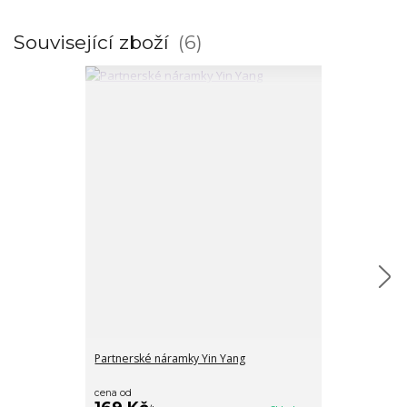
Související zboží
6
Partnerské náramky Yin Yang
Partnerské ná
korunkami
cena od
cena od