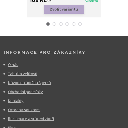
169 Kč
179 Kč
/
ks
Skladem
/
ks
Zvolit variantu
Zv
INFORMACE PRO ZÁKAZNÍKY
O nás
Tabulka velikostí
Návod na údržbu šperků
Obchodní podmínky
Kontakty
Ochrana soukromí
Reklamace a vrácení zboží
Blog