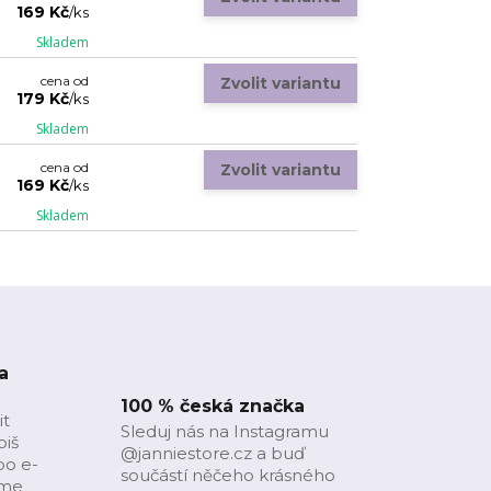
169 Kč
/
ks
Skladem
cena od
Zvolit variantu
179 Kč
/
ks
Skladem
cena od
Zvolit variantu
169 Kč
/
ks
Skladem
a
100 % česká značka
it
Sleduj nás na Instagramu
piš
@janniestore.cz a buď
bo e-
součástí něčeho krásného
íme