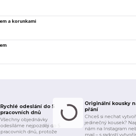
nem a korunkami
nem
Originální kousky n
Rychlé odeslání do 5
přání
pracovních dnů
Chceš si nechat vytvoř
Všechny objednávky
jedinečný kousek? Na
odesíláme nejpozději do 5
nám na Instagram ne
pracovních dnů, protože
mail – s radostí vytvoř