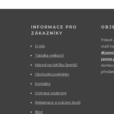
INFORMACE PRO
OBJ
ZÁKAZNÍKY
Pokud z
O nás
stačí n
@janni
Tabulka velikostí
jannie
Návod na údržbu šperků
domluv
předání
Obchodní podmínky
Kontakty
Ochrana soukromí
Reklamace a vrácení zboží
Blog