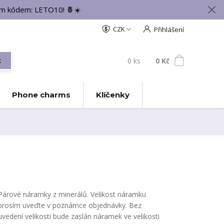
vým kódem: LETO10! 🍍☀️
CZK
Přihlášení
0
ks
za
0 Kč
t
Phone charms
Klíčenky
Párové náramky z minerálů. Velikost náramku
prosím uveďte v poznámce objednávky. Bez
uvedení velikosti bude zaslán náramek ve velikosti