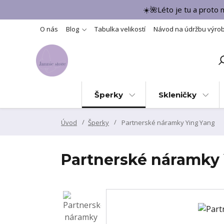
☀️🌺Léto je tu a proto
O nás
Blog
Tabulka velikostí
Návod na údržbu výro
Šperky
Skleničky
Úvod
Šperky
Partnerské náramky Ying Yang
Partnerské náramky