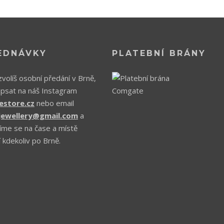
EDNÁVKY
PLATEBNÍ BRÁNY
volíš osobní předání v Brně,
apsat na náš Instagram
estore.cz
nebo email
.jewellery@gmail.com
a
íme se na čase a místě
 kdekoliv po Brně.