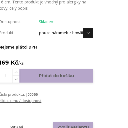
16 cm. Tento produkt je vhodný pro alergiky na
kovy.
celý popis
Dostupnost
Skladem
Produkt
Nejsme plátci DPH
169 Kč
/
ks
Přidat do košíku
Číslo produktu:
J00066
Hlídat cenu / dostupnost
cena od
Zvolit variantu