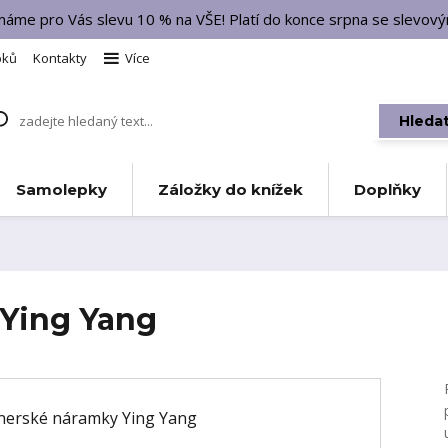
 máme pro Vás slevu 10 % na VŠE! Platí do konce srpna se slevo
bků
Kontakty
Více
Hleda
Samolepky
Záložky do knížek
Doplňky
 Ying Yang