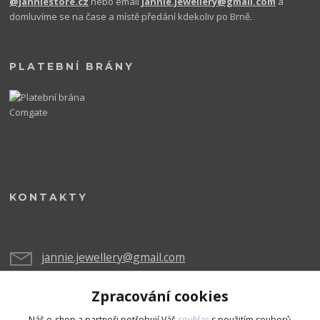
@janniestore.cz
nebo email
jannie.jewellery@gmail.com
a
domluvíme se na čase a místě předání kdekoliv po Brně.
PLATEBNÍ BRÁNY
KONTAKTY
jannie.jewellery@gmail.com
Zpracování cookies
Náš e-shop a partneři potřebují Váš
souhlas
s použitím souborů