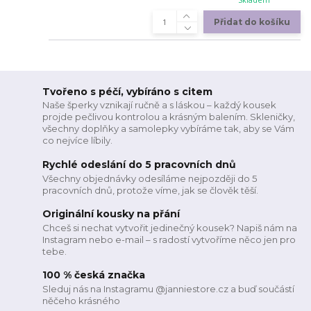
Přidat do košíku
Tvořeno s péčí, vybíráno s citem
Naše šperky vznikají ručně a s láskou – každý kousek
projde pečlivou kontrolou a krásným balením. Skleničky,
všechny doplňky a samolepky vybíráme tak, aby se Vám
co nejvíce líbily.
Rychlé odeslání do 5 pracovních dnů
Všechny objednávky odesíláme nejpozději do 5
pracovních dnů, protože víme, jak se člověk těší.
Originální kousky na přání
Chceš si nechat vytvořit jedinečný kousek? Napiš nám na
Instagram nebo e-mail – s radostí vytvoříme něco jen pro
tebe.
100 % česká značka
Sleduj nás na Instagramu @janniestore.cz a buď součástí
něčeho krásného