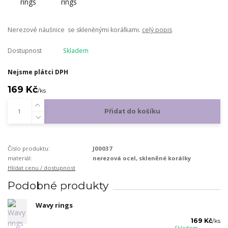
Nerezové náušnice se skleněnými korálkami.
celý popis
Dostupnost
Skladem
Nejsme plátci DPH
169 Kč
/
ks
Přidat do košíku
Číslo produktu:
J00037
materiál:
nerezová ocel, skleněné korálky
Hlídat cenu / dostupnost
Podobné produkty
Wavy rings
169 Kč
/
ks
Skladem