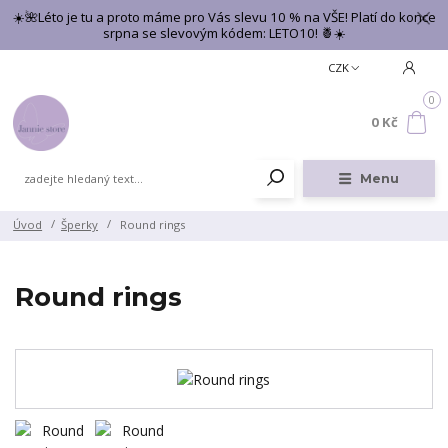
☀️🌺Léto je tu a proto máme pro Vás slevu 10 % na VŠE! Platí do konce
srpna se slevovým kódem: LETO10! 🍍☀️
CZK
0
0 Kč
Menu
Úvod
Šperky
Round rings
Round rings