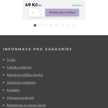
49 Kč
99 Kč
/
ks
Skladem
/
ks
Přidat do košíku
Zv
INFORMACE PRO ZÁKAZNÍKY
O nás
Tabulka velikostí
Návod na údržbu šperků
Obchodní podmínky
Kontakty
Ochrana soukromí
Reklamace a vrácení zboží