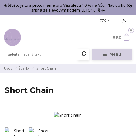
☀️🌺Léto je tu a proto máme pro Vás slevu 10 % na VŠE! Platí do konce
srpna se slevovým kódem: LETO10! 🍍☀️
CZK
0
0 Kč
Menu
Úvod
Šperky
Short Chain
Short Chain