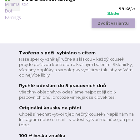
99 Kč
/
ks
Skladem
Zvolit variantu
Tvořeno s péčí, vybíráno s citem
Naše šperky vznikají ručně a s láskou – každý kousek
projde pečlivou kontrolou a krásným balením. Skleničky,
všechny doplňky a samolepky vybíráme tak, aby se Vám
co nejvíce líbily.
Rychlé odeslání do 5 pracovních dnů
Všechny objednávky odesíláme nejpozději do 5
pracovních dnů, protože víme, jak se člověk těší.
Originální kousky na přání
Chceš si nechat vytvořit jedinečný kousek? Napiš nám na
Instagram nebo e-mail – s radostí vytvoříme něco jen pro
tebe.
100 % česká značka