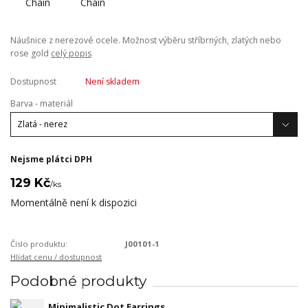
Náušnice z nerezové ocele. Možnost výběru stříbrných, zlatých nebo
rose gold
celý popis
Dostupnost
Není skladem
Barva - materiál
Nejsme plátci DPH
129 Kč
/
ks
Momentálně není k dispozici
Číslo produktu:
J00101-1
Hlídat cenu / dostupnost
Podobné produkty
Minimalistic Dot Earrings