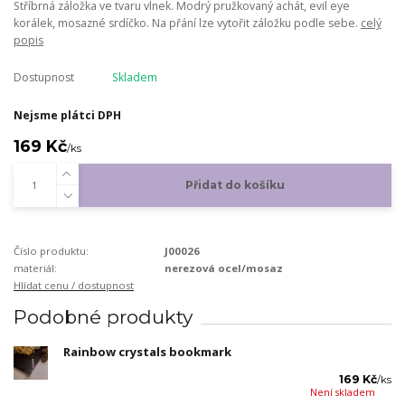
Stříbrná záložka ve tvaru vlnek. Modrý pružkovaný achát, evil eye
korálek, mosazné srdíčko. Na přání lze vytořit záložku podle sebe.
celý
popis
Dostupnost
Skladem
Nejsme plátci DPH
169 Kč
/
ks
Přidat do košíku
Číslo produktu:
J00026
materiál:
nerezová ocel/mosaz
Hlídat cenu / dostupnost
Podobné produkty
Rainbow crystals bookmark
169 Kč
/
ks
Není skladem