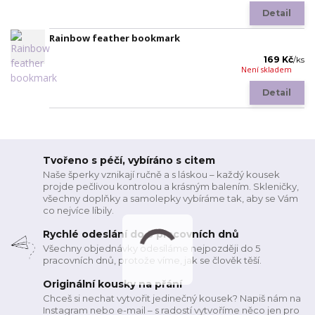
Detail
Rainbow feather bookmark
169 Kč
/
ks
Není skladem
Detail
Tvořeno s péčí, vybíráno s citem
Naše šperky vznikají ručně a s láskou – každý kousek
projde pečlivou kontrolou a krásným balením. Skleničky,
všechny doplňky a samolepky vybíráme tak, aby se Vám
co nejvíce líbily.
Rychlé odeslání do 5 pracovních dnů
Všechny objednávky odesíláme nejpozději do 5
pracovních dnů, protože víme, jak se člověk těší.
Originální kousky na přání
Chceš si nechat vytvořit jedinečný kousek? Napiš nám na
Instagram nebo e-mail – s radostí vytvoříme něco jen pro