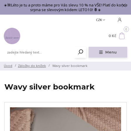
☀️🌺Léto je tu a proto máme pro Vás slevu 10 % na VŠE! Platí do konce
srpna se slevovým kódem: LETO10! 🍍☀️
CZK
0
0 Kč
Menu
Úvod
Záložky do knížek
Wavy silver bookmark
Wavy silver bookmark